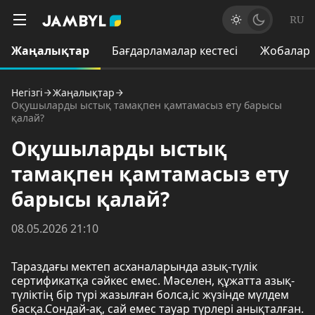
RU
Жаңалықтар
Бағдарламалар кестесі
Жобалар
Негізгі
Жаңалықтар
Оқушыларды ыстық тамақпен қамтамасыз ету барысы
қалай?
Оқушыларды ыстық
тамақпен қамтамасыз ету
барысы қалай?
08.05.2026 21:10
Тараздағы мектеп асханаларында азық-түлік
сертификатқа сәйкес емес. Мәселен, құжатта азық-
түліктің бір түрі жазылған болса,іс жүзінде мүлдем
басқа.Сондай-ақ, сай емес тауар түрлері анықталған.