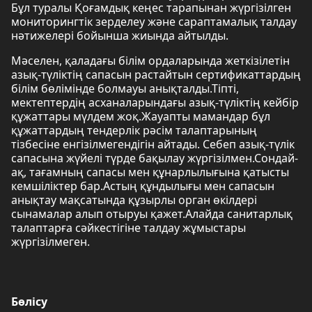
Бұл туралы Қоғамдық кеңес тарапынан жүргізілген
мониторингтік зерделеу және сараптамалық талдау
нәтижелері бойынша жиында айтылды.
Мәселен, қаладағы білім ордаларында жеткізілетін
азық-түліктің сапасын растайтын сертификаттардың
білім бөлімінде болмауы анықталды.Тіпті,
мектептердің асханаларындағы азық-түліктің кейбір
құжаттары мүлдем жоқ.Жауапты мамандар бұл
құжаттардың тендерлік рәсім талаптарының
тізбесіне енгізілмегендігін айтады. Себеп азық-түлік
сапасына жүйелі түрде бақылау жүргізілмен.Сондай-
ақ, тағамның сапасы мен құнарлылығына қатысты
кемшіліктер бар.Астың құндылығы мен сапасын
анықтау мақсатында құзырлы орган өкілдері
сынамалар алып отыруы қажет.Алайда санитарлық
талаптарға сәйкестігіне талдау жұмыстары
жүргізілмеген.
Бөлісу