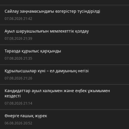
Сайлау заңнамасындағы өзгерістер түсіндірілді
07.08.2026 21:42
Ауыл шаруашылығын мемлекеттік қолдау
07.08.2026 21:39
Таразда құрылыс қарқынды
07.08.2026 21:35
Құрылысшылар күні – ел дамуының негізі
07.08.2026 21:26
Кандидаттар ауыл халқымен және еңбек ұжымымен
кездесті
07.08.2026 21:14
Өнерге ғашық жүрек
06.08.2026 20:52