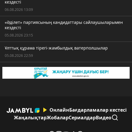
кездесті
06.08.2026 13:09
«Әділет» партиясының кандидаттары сайлаушыларымен
кездесті
05.08.2026 23:15
Ұлттық құрама тірегі-жамбылдық ватерполшылар
05.08.2026 22:59
Онлайн
Бағдарламалар кестесі
Жаңалықтар
Жобалар
Сериалдар
Видео