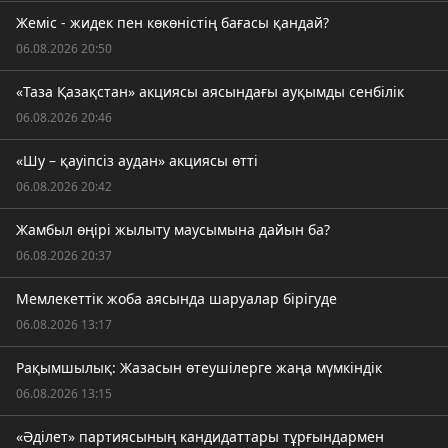
Жеміс - жидек пен көкөністің бағасы қандай?
06.08.2026 20:50
«Таза Қазақстан» акциясы аясындағы ауқымды сенбілік
06.08.2026 20:46
«Шу – қауіпсіз аудан» акциясы өтті
06.08.2026 20:42
Жамбыл өңірі жылыту маусымына дайын ба?
06.08.2026 20:37
Мемлекеттік жоба аясында шаруалар бірігуде
06.08.2026 13:17
Рақымшылық: Жазасын өтеушілерге жаңа мүмкіндік
06.08.2026 13:15
«Әділет» партиясының кандидаттары тұрғындармен