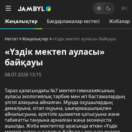
RU
Жаңалықтар
Бағдарламалар кестесі
Жобалар
Негізгі
Жаңалықтар
«Үздік мектеп ауласы» байқауы
«Үздік мектеп ауласы»
байқауы
08.07.2026 13:15
Тараз қаласындағы №7 мектеп-гимназиясының
ауласы экологиялық тәрбие мен игі бастамалардың
үлгілі алаңына айналған. Мұнда оқушылардың
демалуына, кітап оқуына, шығармашылықпен
айналысуына, еріктілік қызметке қатысуына және
табиғатты тануына арналған жаңа экокеңістік
ашылды. Жоба мектептер арасында өткен «Үздік
мектеп ауласы» қалалық байқауы аясында жүзеге