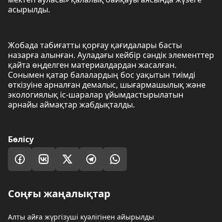
асырылды.
Жобада табиғатты қорғау қағидалары басты
назарға алынған. Ауладағы кейбір сәндік элементтер
қайта өңделген материалдардан жасалған.
Сонымен қатар балалардың бос уақытын тиімді
өткізуіне арналған демалыс, шығармашылық және
экологиялық іс-шаралар ұйымдастырылатын
арнайы аймақтар жабдықталды.
Бөлісу
Соңғы жаңалықтар
Алты айға жүргізуші куәлігінен айырылды