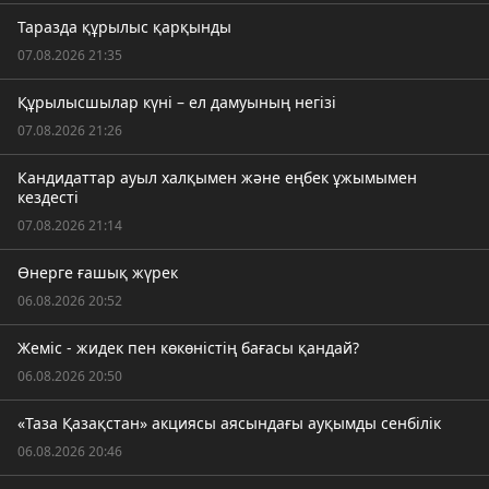
Таразда құрылыс қарқынды
07.08.2026 21:35
Құрылысшылар күні – ел дамуының негізі
07.08.2026 21:26
Кандидаттар ауыл халқымен және еңбек ұжымымен
кездесті
07.08.2026 21:14
Өнерге ғашық жүрек
06.08.2026 20:52
Жеміс - жидек пен көкөністің бағасы қандай?
06.08.2026 20:50
«Таза Қазақстан» акциясы аясындағы ауқымды сенбілік
06.08.2026 20:46