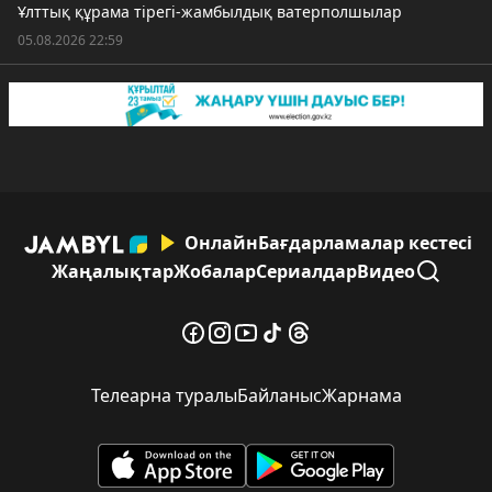
Ұлттық құрама тірегі-жамбылдық ватерполшылар
05.08.2026 22:59
Онлайн
Бағдарламалар кестесі
Жаңалықтар
Жобалар
Сериалдар
Видео
Телеарна туралы
Байланыс
Жарнама