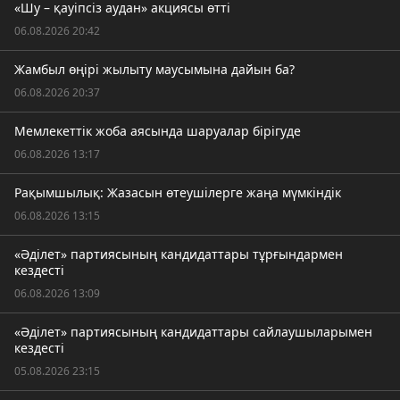
«Шу – қауіпсіз аудан» акциясы өтті
06.08.2026 20:42
Жамбыл өңірі жылыту маусымына дайын ба?
06.08.2026 20:37
Мемлекеттік жоба аясында шаруалар бірігуде
06.08.2026 13:17
Рақымшылық: Жазасын өтеушілерге жаңа мүмкіндік
06.08.2026 13:15
«Әділет» партиясының кандидаттары тұрғындармен
кездесті
06.08.2026 13:09
«Әділет» партиясының кандидаттары сайлаушыларымен
кездесті
05.08.2026 23:15