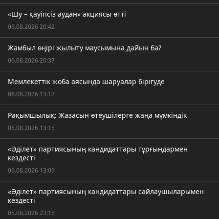
«Шу – қауіпсіз аудан» акциясы өтті
06.08.2026 20:42
Жамбыл өңірі жылыту маусымына дайын ба?
06.08.2026 20:37
Мемлекеттік жоба аясында шаруалар бірігуде
06.08.2026 13:17
Рақымшылық: Жазасын өтеушілерге жаңа мүмкіндік
06.08.2026 13:15
«Әділет» партиясының кандидаттары тұрғындармен
кездесті
06.08.2026 13:09
«Әділет» партиясының кандидаттары сайлаушыларымен
кездесті
05.08.2026 23:15