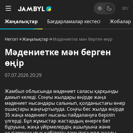
RU
Жаңалықтар
Бағдарламалар кестесі
Жобалар
Негізгі
Жаңалықтар
Мәдениетке мән берген өңір
Мәдениетке мән берген
өңір
07.07.2026 20:29
Жамбыл облысында мәдениет саласы қарқынды
дамып келеді. Соңғы жылдары өңірде жаңа
мәдениет нысандары салынып, қолданыстағы өнер
ошақтары жаңғыртылуда. Соңғы бес жылда өңірде
35 жаңа мәдениет нысаны пайдалануға беріліп
үлгерді. Бұл жұмыстар жастардың өнерге бет
бұруына, жаңа үйірмелердің ашылуына және
шығармашылық қабілетін дамытуға жол ашады.