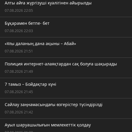
Алты айға жүргізуші куәлігінен айырылды
07.08.2026 22:05
Бұқарамен бетпе- бет
07.08.2026 22:03
«Ұлы даланың дана ақыны – Абай»
07.08.2026 21:51
Полиция интернет-алаяқтардан сақ болуға шақырады
07.08.2026 21:49
7 тамыз – Бойдақтар күні
07.08.2026 21:45
Сайлау заңнамасындағы өзгерістер түсіндірілді
07.08.2026 21:42
Ауыл шаруашылығын мемлекеттік қолдау