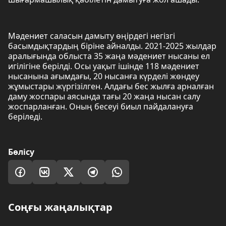
Мәдениет саласын дамыту өңірдегі негізгі
басымдықтардың біріне айналды. 2021-2025 жылдар
аралығында облыста 35 жаңа мәдениет нысаны ел
игілігіне берілді. Осы уақыт ішінде 118 мәдениет
нысанына ағымдағы, 20 нысанға күрделі жөндеу
жұмыстары жүргізілген. Алдағы бес жылға арналған
даму жоспары аясында тағы 20 жаңа нысан салу
жоспарланған. Оның бесеуі биыл пайдалануға
беріледі.
Бөлісу
Соңғы жаңалықтар