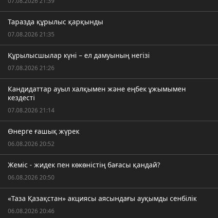
07.08.2026 21:39
Таразда құрылыс қарқынды
07.08.2026 21:35
Құрылысшылар күні – ел дамуының негізі
07.08.2026 21:26
Кандидаттар ауыл халқымен және еңбек ұжымымен
кездесті
07.08.2026 21:14
Өнерге ғашық жүрек
06.08.2026 20:52
Жеміс - жидек пен көкөністің бағасы қандай?
06.08.2026 20:50
«Таза Қазақстан» акциясы аясындағы ауқымды сенбілік
06.08.2026 20:46