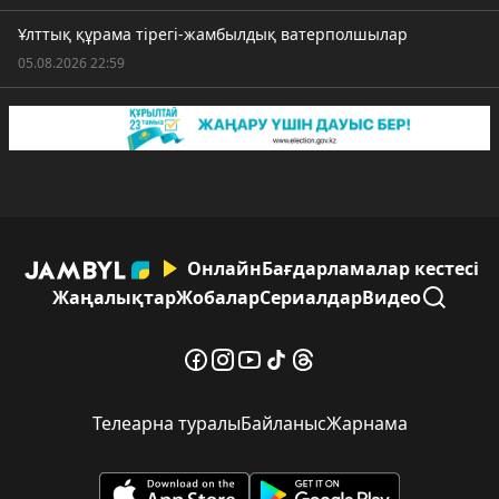
Ұлттық құрама тірегі-жамбылдық ватерполшылар
05.08.2026 22:59
Онлайн
Бағдарламалар кестесі
Жаңалықтар
Жобалар
Сериалдар
Видео
Телеарна туралы
Байланыс
Жарнама