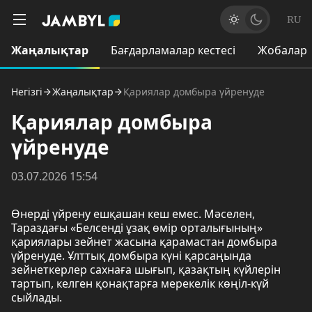
RU
Жаңалықтар
Бағдарламалар кестесі
Жобалар
Негізгі
Жаңалықтар
Қариялар домбыра үйренуде
Қариялар домбыра
үйренуде
03.07.2026 15:54
Өнерді үйрену ешқашан кеш емес. Мәселен,
Тараздағы «Белсенді ұзақ өмір орталығының»
қариялары зейнет жасына қарамастан домбыра
үйренуде. Ұлттық домбыра күні қарсаңында
зейнеткерлер сахнаға шығып, қазақтың күйлерін
тартып, келген қонақтарға мерекелік көңіл-күй
сыйлады.