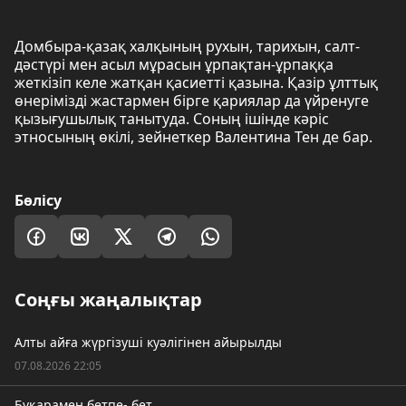
Домбыра-қазақ халқының рухын, тарихын, салт-
дәстүрі мен асыл мұрасын ұрпақтан-ұрпаққа
жеткізіп келе жатқан қасиетті қазына. Қазір ұлттық
өнерімізді жастармен бірге қариялар да үйренуге
қызығушылық танытуда. Соның ішінде кәріс
этносының өкілі, зейнеткер Валентина Тен де бар.
Бөлісу
Соңғы жаңалықтар
Алты айға жүргізуші куәлігінен айырылды
07.08.2026 22:05
Бұқарамен бетпе- бет