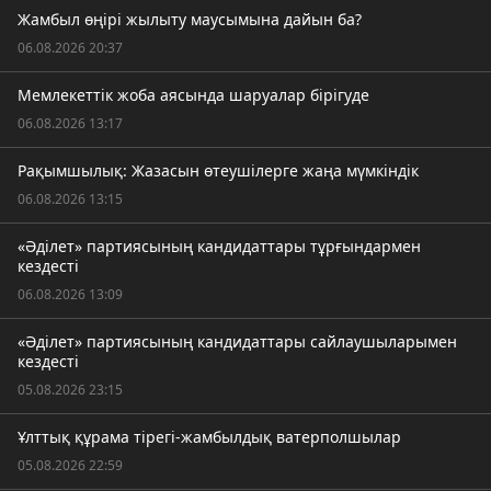
Жамбыл өңірі жылыту маусымына дайын ба?
06.08.2026 20:37
Мемлекеттік жоба аясында шаруалар бірігуде
06.08.2026 13:17
Рақымшылық: Жазасын өтеушілерге жаңа мүмкіндік
06.08.2026 13:15
«Әділет» партиясының кандидаттары тұрғындармен
кездесті
06.08.2026 13:09
«Әділет» партиясының кандидаттары сайлаушыларымен
кездесті
05.08.2026 23:15
Ұлттық құрама тірегі-жамбылдық ватерполшылар
05.08.2026 22:59