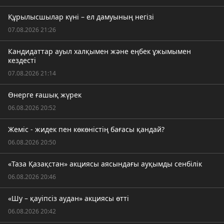
Құрылысшылар күні – ел дамуының негізі
07.08.2026 21:26
Кандидаттар ауыл халқымен және еңбек ұжымымен
кездесті
07.08.2026 21:14
Өнерге ғашық жүрек
06.08.2026 20:52
Жеміс - жидек пен көкөністің бағасы қандай?
06.08.2026 20:50
«Таза Қазақстан» акциясы аясындағы ауқымды сенбілік
06.08.2026 20:46
«Шу – қауіпсіз аудан» акциясы өтті
06.08.2026 20:42