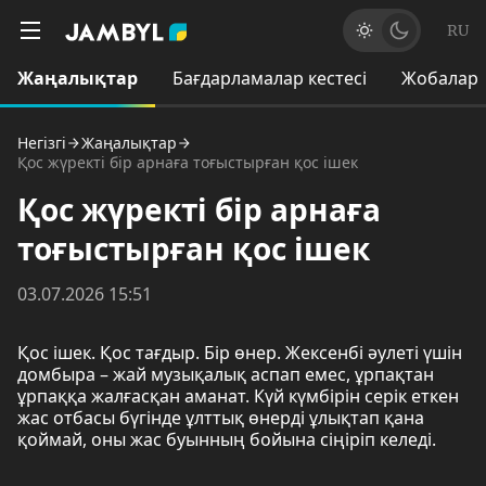
RU
Жаңалықтар
Бағдарламалар кестесі
Жобалар
Негізгі
Жаңалықтар
Қос жүректі бір арнаға тоғыстырған қос ішек
Қос жүректі бір арнаға
тоғыстырған қос ішек
03.07.2026 15:51
Қос ішек. Қос тағдыр. Бір өнер. Жексенбі әулеті үшін
домбыра – жай музықалық аспап емес, ұрпақтан
ұрпаққа жалғасқан аманат. Күй күмбірін серік еткен
жас отбасы бүгінде ұлттық өнерді ұлықтап қана
қоймай, оны жас буынның бойына сіңіріп келеді.