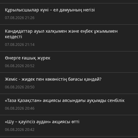
Құрылысшылар күні – ел дамуының негізі
07.08.2026 21:26
Кандидаттар ауыл халқымен және еңбек ұжымымен
кездесті
07.08.2026 21:14
Өнерге ғашық жүрек
06.08.2026 20:52
Жеміс - жидек пен көкөністің бағасы қандай?
06.08.2026 20:50
«Таза Қазақстан» акциясы аясындағы ауқымды сенбілік
06.08.2026 20:46
«Шу – қауіпсіз аудан» акциясы өтті
06.08.2026 20:42