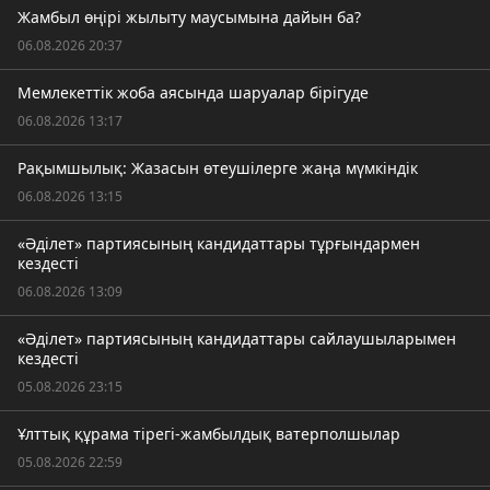
Жамбыл өңірі жылыту маусымына дайын ба?
06.08.2026 20:37
Мемлекеттік жоба аясында шаруалар бірігуде
06.08.2026 13:17
Рақымшылық: Жазасын өтеушілерге жаңа мүмкіндік
06.08.2026 13:15
«Әділет» партиясының кандидаттары тұрғындармен
кездесті
06.08.2026 13:09
«Әділет» партиясының кандидаттары сайлаушыларымен
кездесті
05.08.2026 23:15
Ұлттық құрама тірегі-жамбылдық ватерполшылар
05.08.2026 22:59