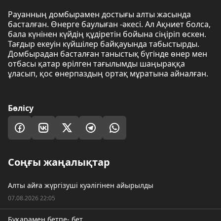
Рауанның домбырамен достығы алты жасында
басталған. Өнерге баулыған -әкесі. Ал Ақниет болса,
бала күнінен күйдің құдіретін бойына сіңіріп өскен.
Тағдыр екеуін күйшілер байқауында табыстырды.
Домбырадан басталған таныстық бүгінде өнер мен
отбасы қатар өрілген тағылымды шаңыраққа
ұласып, қос өнерпаздың ортақ мұратына айналған.
Бөлісу
Соңғы жаңалықтар
Алты айға жүргізуші куәлігінен айырылды
07.08.2026 22:05
Бұқарамен бетпе- бет