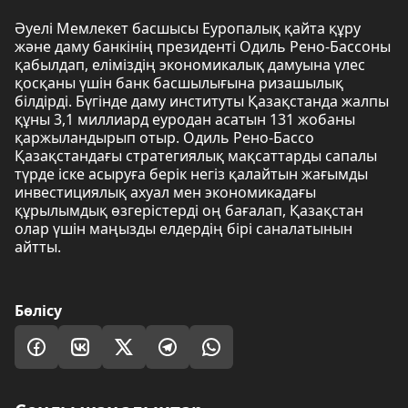
Әуелі Мемлекет басшысы Еуропалық қайта құру
және даму банкінің президенті Одиль Рено-Бассоны
қабылдап, еліміздің экономикалық дамуына үлес
қосқаны үшін банк басшылығына ризашылық
білдірді. Бүгінде даму институты Қазақстанда жалпы
құны 3,1 миллиард еуродан асатын 131 жобаны
қаржыландырып отыр. Одиль Рено-Бассо
Қазақстандағы стратегиялық мақсаттарды сапалы
түрде іске асыруға берік негіз қалайтын жағымды
инвестициялық ахуал мен экономикадағы
құрылымдық өзгерістерді оң бағалап, Қазақстан
олар үшін маңызды елдердің бірі саналатынын
айтты.
Бөлісу