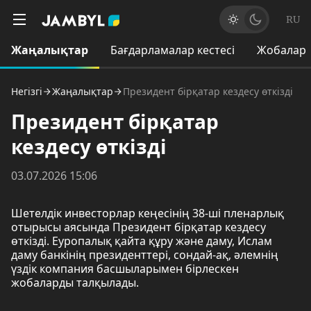
RU
Жаңалықтар
Бағдарламалар кестесі
Жобалар
Негізгі
Жаңалықтар
Президент бірқатар кездесу өткізді
Президент бірқатар
кездесу өткізді
03.07.2026 15:06
Шетелдік инвесторлар кеңесінің 38-ші пленарлық
отырысы аясында Президент бірқатар кездесу
өткізді. Еуропалық қайта құру және даму, Ислам
даму банкінің президенттері, сондай-ақ, әлемнің
үздік компания басшыларымен бірлескен
жобаларды талқылады.