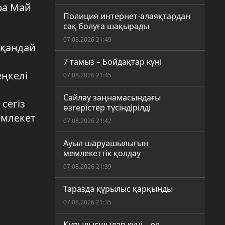
ра Май
Полиция интернет-алаяқтардан
сақ болуға шақырады
07.08.2026 21:49
шқандай
7 тамыз – Бойдақтар күні
еңкелі
07.08.2026 21:45
Сайлау заңнамасындағы
сегіз
өзгерістер түсіндірілді
емлекет
07.08.2026 21:42
Ауыл шаруашылығын
мемлекеттік қолдау
07.08.2026 21:39
Таразда құрылыс қарқынды
07.08.2026 21:35
Құрылысшылар күні – ел