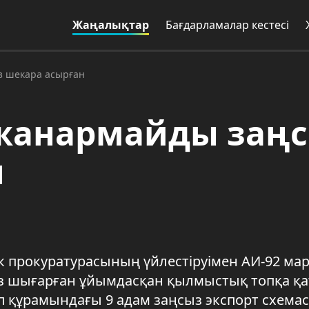
Жаңалықтар
Бағдарламалар кестесі
з шекара асырған
 жанармайды заң
н
ік прокуратурасының үйлестіруімен АИ-92 ма
з шығарған ұйымдасқан қылмыстық топқа қ
топ құрамындағы 9 адам заңсыз экспорт схема