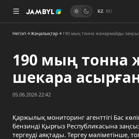
KZ
RU
Негізгі
Жаңалықтар
190 мың тонна жанармайды заңсы
190 мың тонна
шекара асырға
05.06.2026 22:42
Қаржылық мониторинг агенттігі Бас көл
бензинді Қырғыз Республикасына заңсы
тергеуді аяқтады. Тергеу мәліметінше, 