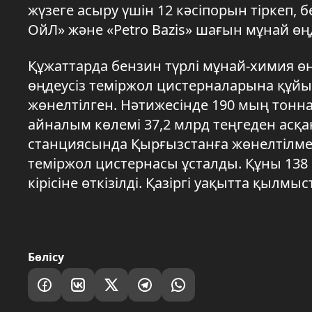
жүзеге асыру үшін 12 кәсіпорын тіркеп,
ОйЛ» және «Petro Bazis» шағын мұнай ө
Құжаттарда бензин түрлі мұнай-химия өні
өңдеусіз теміржол цистерналарына құй
жөнелтілген. Нәтижесінде 190 мың тонна
айналым көлемі 37,2 млрд теңгеден асқа
станциясында Қырғызстанға жөнелтілмек
теміржол цистернасы ұсталды. Құны 138
кірісіне өткізілді. Қазіргі уақытта қылмы
Бөлісу