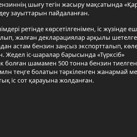
 бензиннің шығу тегін жасыру мақсатында «Қа
ңдеу зауыттарын пайдаланған.
мдері ретінде көрсетілгенімен, іс жүзінде е
ылып, жалған декларациялар арқылы шетелге
дан астам бензин заңсыз экспортталып, көл
н. Жедел іс-шаралар барысында «Түрксіб»
 болған шамамен 500 тонна бензин тиелген 
 млн теңге болатын тәркіленген жанармай м
стық іс сот қарауына жолданған.