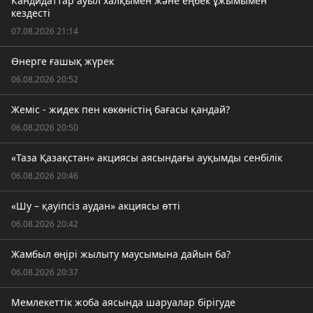
Кандидаттар ауыл халқымен және еңбек ұжымымен
кездесті
07.08.2026 21:14
Өнерге ғашық жүрек
06.08.2026 20:52
Жеміс - жидек пен көкөністің бағасы қандай?
06.08.2026 20:50
«Таза Қазақстан» акциясы аясындағы ауқымды сенбілік
06.08.2026 20:46
«Шу – қауіпсіз аудан» акциясы өтті
06.08.2026 20:42
Жамбыл өңірі жылыту маусымына дайын ба?
06.08.2026 20:37
Мемлекеттік жоба аясында шаруалар бірігуде