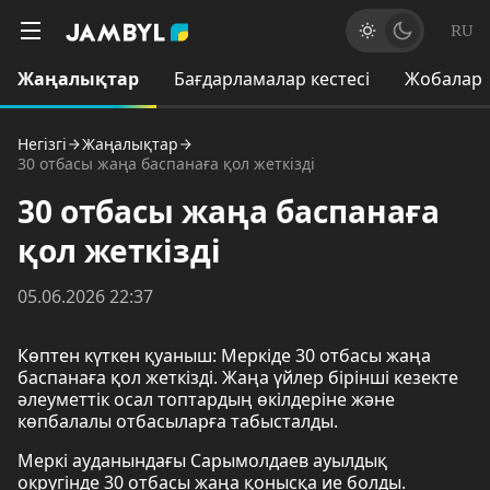
RU
Жаңалықтар
Бағдарламалар кестесі
Жобалар
Негізгі
Жаңалықтар
30 отбасы жаңа баспанаға қол жеткізді
30 отбасы жаңа баспанаға
қол жеткізді
05.06.2026 22:37
Көптен күткен қуаныш: Меркіде 30 отбасы жаңа
баспанаға қол жеткізді. Жаңа үйлер бірінші кезекте
әлеуметтік осал топтардың өкілдеріне және
көпбалалы отбасыларға табысталды.
Меркі ауданындағы Сарымолдаев ауылдық
округінде 30 отбасы жаңа қонысқа ие болды.