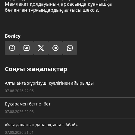
Мемлекет қолдауының арқасында қуанышқа
бөленген тұрғындардың алғысы шексіз.
Бөлісу
Соңғы жаңалықтар
Алты айға жүргізуші куәлігінен айырылды
07.08.2026 22:05
Бұқарамен бетпе- бет
07.08.2026 22:03
«Ұлы даланың дана ақыны – Абай»
07.08.2026 21:51