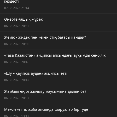
кездесті
07.08.2026 21:14
Өнерге ғашық жүрек
06.08.2026 20:52
Жеміс - жидек пен көкөністің бағасы қандай?
06.08.2026 20:50
«Таза Қазақстан» акциясы аясындағы ауқымды сенбілік
06.08.2026 20:46
«Шу – қауіпсіз аудан» акциясы өтті
06.08.2026 20:42
Жамбыл өңірі жылыту маусымына дайын ба?
06.08.2026 20:37
Мемлекеттік жоба аясында шаруалар бірігуде
06.08.2026 13:17