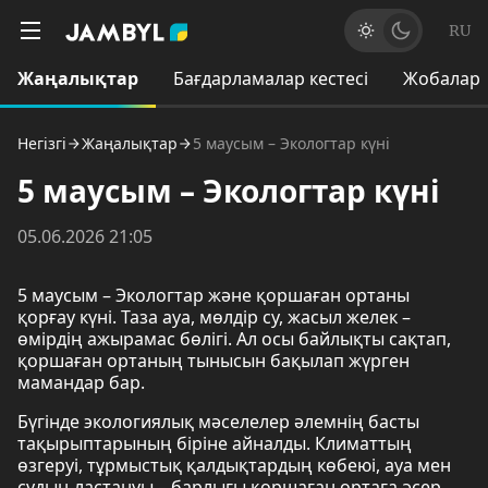
RU
Жаңалықтар
Бағдарламалар кестесі
Жобалар
Негізгі
Жаңалықтар
5 маусым – Экологтар күні
5 маусым – Экологтар күні
05.06.2026 21:05
5 маусым – Экологтар және қоршаған ортаны
қорғау күні. Таза ауа, мөлдір су, жасыл желек –
өмірдің ажырамас бөлігі. Ал осы байлықты сақтап,
қоршаған ортаның тынысын бақылап жүрген
мамандар бар.
Бүгінде экологиялық мәселелер әлемнің басты
тақырыптарының біріне айналды. Климаттың
өзгеруі, тұрмыстық қалдықтардың көбеюі, ауа мен
судың ластануы – барлығы қоршаған ортаға әсер