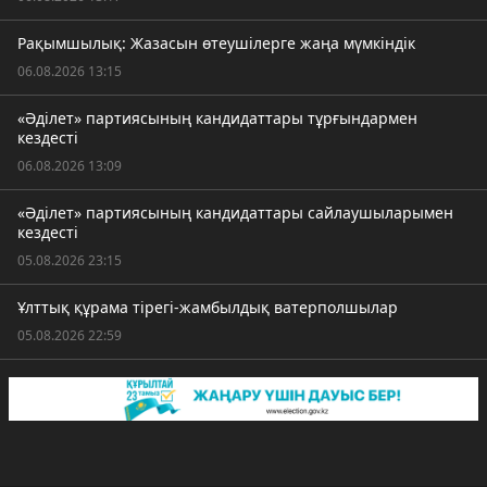
Рақымшылық: Жазасын өтеушілерге жаңа мүмкіндік
06.08.2026 13:15
«Әділет» партиясының кандидаттары тұрғындармен
кездесті
06.08.2026 13:09
«Әділет» партиясының кандидаттары сайлаушыларымен
кездесті
05.08.2026 23:15
Ұлттық құрама тірегі-жамбылдық ватерполшылар
05.08.2026 22:59