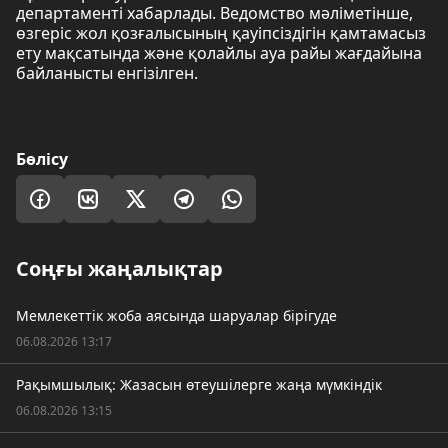
департаменті хабарлады. Ведомство мәліметінше,
өзгеріс жол қозғалысының қауіпсіздігін қамтамасыз
ету мақсатында және қолайлы ауа райы жағдайына
байланысты енгізілген.
Бөлісу
Соңғы жаңалықтар
Мемлекеттік жоба аясында шаруалар бірігуде
06.08.2026 13:17
Рақымшылық: Жазасын өтеушілерге жаңа мүмкіндік
06.08.2026 13:15