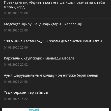
Президенттің «Әділетті қоғамға шыншыл сөз» атты кітабы
жарық көрді
05.08.2026 22:08
Медсақтандыру: Заңсыздықтар әшкереленді
04.08.2026 22:08
198 мыңнан астам оқушы жазғы демалыспен қамтылған
04.08.2026 22:06
Қаржылық қауіпсіздік – маңызды мәселе
04.08.2026 22:02
Ауыл шаруашылығын қолдау - оң нәтиже беріп келеді
04.08.2026 21:58
Үздік сержанттар сайысы
04.08.2026 15:22