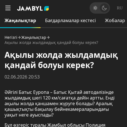
RU
Жаңалықтар
Бағдарламалар кестесі
Жобалар
Негізгі
Жаңалықтар
Ақылы жолда жылдамдық қандай болуы керек?
Ақылы жолда жылдамдық
қандай болуы керек?
02.06.2026 20:53
Әйгілі Батыс Еуропа – Батыс Қытай автодәлізінде
жылдамдық шегі 120 км/сағатқа дейін артты. Енді
ақылы жолда қаншамен жүруге болады? Аралық
қашықтықты бақылау бейнекамераларындағы
уақыт неге ауыспады?
Бұл өзгеріс туралы Жамбыл облысы Полиция