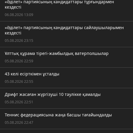
«Әділет» партиясының кандидаттары тұрғындармен
кездесті
06.08.2026 13:09
«Әділет» партиясының кандидаттары сайлаушыларымен
кездесті
05.08.2026 23:15
Ұлттық құрама тірегі-жамбылдық ватерполшылар
05.08.2026 22:59
43 келі есірткімен ұсталды
05.08.2026 22:55
Дрифт жасаған жүргізуші 10 тәулікке қамалды
05.08.2026 22:51
Теннис федерациясына жаңа басшы тағайындалды
05.08.2026 22:47