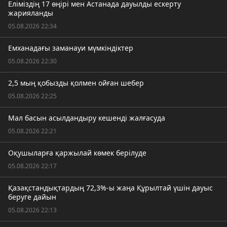
Еліміздің 17 өңірі мен Астанада дауылды ескерту
жарияланды
05.08.2026 22:34
Емханадағы заманауи мүмкіндіктер
05.08.2026 22:30
2,5 мың қобызды қолмен ойған шебер
05.08.2026 22:25
Мал басын асылдандыру кешенді жалғасуда
05.08.2026 22:21
Оқушыларға қаржылай көмек берілуде
05.08.2026 22:17
Қазақстандықтардың 72,3%-ы жаңа Құрылтай үшін дауыс
беруге дайын
05.08.2026 22:13