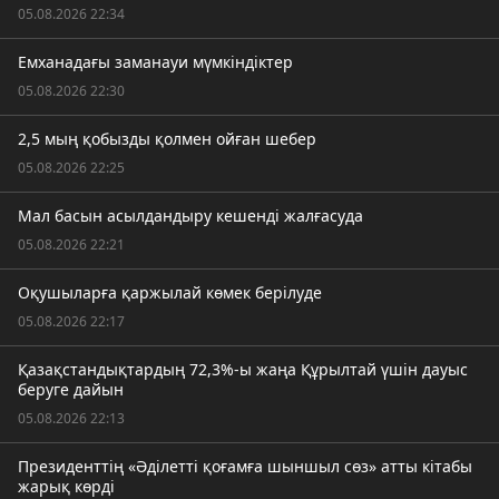
05.08.2026 22:34
Емханадағы заманауи мүмкіндіктер
05.08.2026 22:30
2,5 мың қобызды қолмен ойған шебер
05.08.2026 22:25
Мал басын асылдандыру кешенді жалғасуда
05.08.2026 22:21
Оқушыларға қаржылай көмек берілуде
05.08.2026 22:17
Қазақстандықтардың 72,3%-ы жаңа Құрылтай үшін дауыс
беруге дайын
05.08.2026 22:13
Президенттің «Әділетті қоғамға шыншыл сөз» атты кітабы
жарық көрді