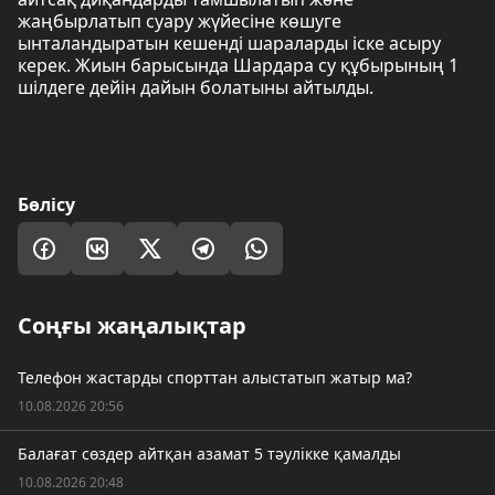
жаңбырлатып суару жүйесіне көшуге
ынталандыратын кешенді шараларды іске асыру
керек. Жиын барысында Шардара су құбырының 1
шілдеге дейін дайын болатыны айтылды.
Бөлісу
Соңғы жаңалықтар
Телефон жастарды спорттан алыстатып жатыр ма?
10.08.2026 20:56
Балағат сөздер айтқан азамат 5 тәулікке қамалды
10.08.2026 20:48