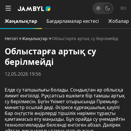
RU
Жаңалықтар
Бағдарламалар кестесі
Жобалар
Негізгі
Жаңалықтар
Облыстарға артық су берілмейді
Облыстарға артық су
берілмейді
12.05.2026 19:56
Елде су тапшылығы болады. Сондықтан әр облысқа
лимит енгізілді. Рұқсатсыз ешкімге бір тамшы артық
су берілмесін. Бүгін Үкімет отырысында Премьер-
министр осылай деді. Әсіресе құрғақшылық қауіпі
бар оңтүстік өңірлерді тіршілік нәрімен тұрақты
қамтамасыз ету маңызды. Бұл орайда су үнемдейтін
технологияларды белсенді енгізген абзал. Дәлірек
айтсақ диқандарды тамшылатып және