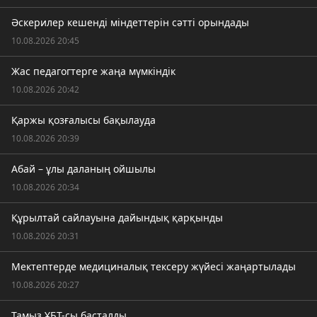
Әскерилер кешенді міндеттерін сәтті орындады
10.08.2026 20:45
Жас педагогтерге жаңа мүмкіндік
10.08.2026 20:42
Қаржы қозғалысы бақылауда
10.08.2026 20:39
Абай – ұлы даланың ойшылы
10.08.2026 20:34
Құрылтай сайлауына дайындық қарқынды
10.08.2026 20:31
Мектептерде медициналық тексеру жүйесі жаңартылады
10.08.2026 20:27
Тамыз ҰБТ-сы басталды