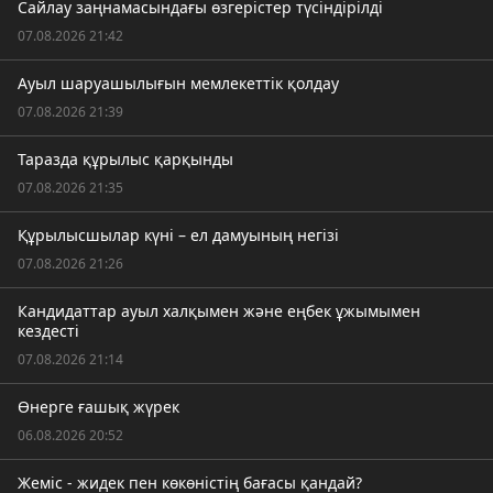
Сайлау заңнамасындағы өзгерістер түсіндірілді
07.08.2026 21:42
Ауыл шаруашылығын мемлекеттік қолдау
07.08.2026 21:39
Таразда құрылыс қарқынды
07.08.2026 21:35
Құрылысшылар күні – ел дамуының негізі
07.08.2026 21:26
Кандидаттар ауыл халқымен және еңбек ұжымымен
кездесті
07.08.2026 21:14
Өнерге ғашық жүрек
06.08.2026 20:52
Жеміс - жидек пен көкөністің бағасы қандай?