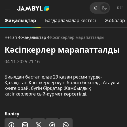
RU
Жаңалықтар
Бағдарламалар кестесі
Жобалар
Негізгі
Жаңалықтар
Кәсіпкерлер марапатталды
Кәсіпкерлер марапатталды
04.11.2025 21:16
Биылдан бастап елде 29 қазан ресми түрде-
Қазақстан Кәсіпкерлер күні болып бекітілді. Атаулы
күнге орай, бүгін бірқатар Жамбылдық
кәсіпкерлерге сый-құрмет көрсетілді.
Бөлісу