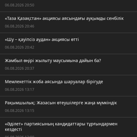
06.08.2026 20:50
«Таза Қазақстан» акциясы аясындағы ауқымды сенбілік
06.08.2026 20:46
«Шу – қауіпсіз аудан» акциясы өтті
06.08.2026 20:42
Жамбыл өңірі жылыту маусымына дайын ба?
06.08.2026 20:37
Мемлекеттік жоба аясында шаруалар бірігуде
06.08.2026 13:17
Рақымшылық: Жазасын өтеушілерге жаңа мүмкіндік
06.08.2026 13:15
«Әділет» партиясының кандидаттары тұрғындармен
кездесті