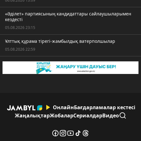
06.08.2026 13:09
«Әділет» партиясының кандидаттары сайлаушыларымен
кездесті
05.08.2026 23:15
Ұлттық құрама тірегі-жамбылдық ватерполшылар
05.08.2026 22:59
Онлайн
Бағдарламалар кестесі
Жаңалықтар
Жобалар
Сериалдар
Видео