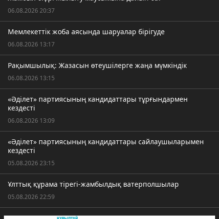
06.08.2026 20:37
Мемлекеттік жоба аясында шаруалар бірігуде
06.08.2026 13:17
Рақымшылық: Жазасын өтеушілерге жаңа мүмкіндік
06.08.2026 13:15
«Әділет» партиясының кандидаттары тұрғындармен
кездесті
06.08.2026 13:09
«Әділет» партиясының кандидаттары сайлаушыларымен
кездесті
05.08.2026 23:15
Ұлттық құрама тірегі-жамбылдық ватерполшылар
05.08.2026 22:59