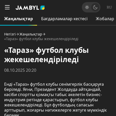
RU
Жаңалықтар
Бағдарламалар кестесі
Жобалар
Негізгі
Жаңалықтар
«Тараз» футбол клубы жекешелендіріледі
«Тараз» футбол клубы
жекешелендіріледі
08.10.2025 20:20
Енді «Тараз» футбол клубы сенімгерлік басқаруға
беріледі. Яғни, Президент Жолдауда айтқандай,
кәсіби спортты қомақты табыс әкелетін бизнес-
индустрия ретінде қарастырып, футбол клубы
жекешелендіріледі. Бұл футболдың сапасын
арттырып, жоғарғы нәтижелерге жетуге мүмкіндік
бермек.