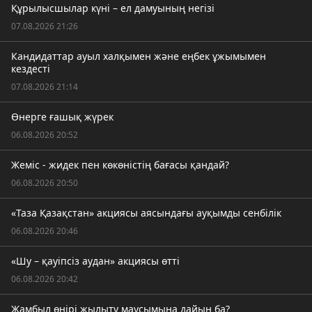
Құрылысшылар күні – ел дамуының негізі
07.08.2026 21:26
Кандидаттар ауыл халқымен және еңбек ұжымымен
кездесті
07.08.2026 21:14
Өнерге ғашық жүрек
06.08.2026 20:52
Жеміс - жидек пен көкөністің бағасы қандай?
06.08.2026 20:50
«Таза Қазақстан» акциясы аясындағы ауқымды сенбілік
06.08.2026 20:46
«Шу – қауіпсіз аудан» акциясы өтті
06.08.2026 20:42
Жамбыл өңірі жылыту маусымына дайын ба?