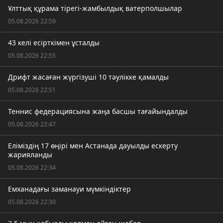
Ұлттық құрама тірегі-жамбылдық ватерполшылар
05.08.2026 22:59
43 келі есірткімен ұсталды
05.08.2026 22:55
Дрифт жасаған жүргізуші 10 тәулікке қамалды
05.08.2026 22:51
Теннис федерациясына жаңа басшы тағайындалды
05.08.2026 22:47
Еліміздің 17 өңірі мен Астанада дауылды ескерту
жарияланды
05.08.2026 22:34
Емханадағы заманауи мүмкіндіктер
05.08.2026 22:30