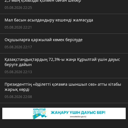
2,5 мың қобызды қолмен ойған шебер
05.08.2026 22:25
Мал басын асылдандыру кешенді жалғасуда
05.08.2026 22:21
Оқушыларға қаржылай көмек берілуде
05.08.2026 22:17
Қазақстандықтардың 72,3%-ы жаңа Құрылтай үшін дауыс
беруге дайын
05.08.2026 22:13
Президенттің «Әділетті қоғамға шыншыл сөз» атты кітабы
жарық көрді
05.08.2026 22:08