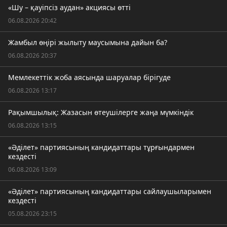
«Шу – қауіпсіз аудан» акциясы өтті
06.08.2026 20:42
Жамбыл өңірі жылыту маусымына дайын ба?
06.08.2026 20:37
Мемлекеттік жоба аясында шаруалар бірігуде
06.08.2026 13:17
Рақымшылық: Жазасын өтеушілерге жаңа мүмкіндік
06.08.2026 13:15
«Әділет» партиясының кандидаттары тұрғындармен
кездесті
06.08.2026 13:09
«Әділет» партиясының кандидаттары сайлаушыларымен
кездесті
05.08.2026 23:15