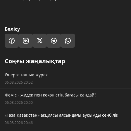
Бөлісу
Соңғы жаңалықтар
Өнерге ғашық жүрек
06.08.2026 20:52
Жеміс - жидек пен көкөністің бағасы қандай?
06.08.2026 20:50
«Таза Қазақстан» акциясы аясындағы ауқымды сенбілік
06.08.2026 20:46