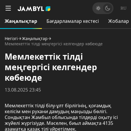
RU
Жаңалықтар
Бағдарламалар кестесі
Жобалар
Негізгі
Жаңалықтар
Мемлекеттік тілді меңгергісі келгендер көбеюде
Мемлекеттік тілді
меңгергісі келгендер
көбеюде
13.08.2025 23:45
Мемлекеттік тілді білу-ұлт бірлігінің, қоғамдық
келісім мен рухани дамудың маңызды бөлігі.
Сондықтан Жамбыл облысында тілдерді оқыту ісі
жүйелі жүргізіуде. Мәселен, биыл аймақта 4135
азаматқа қазақ тілі үйретілмек.