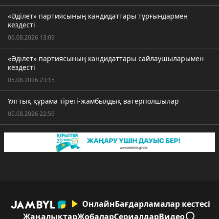
«Әділет» партиясының кандидаттары тұрғындармен
кездесті
06.08.2026 13:09
«Әділет» партиясының кандидаттары сайлаушыларымен
кездесті
05.08.2026 23:15
Ұлттық құрама тірегі-жамбылдық ватерполшылар
05.08.2026 22:59
Онлайн
Бағдарламалар кестесі
Жаңалықтар
Жобалар
Сериалдар
Видео