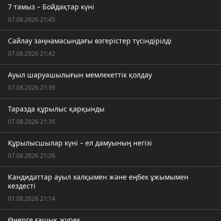
7 тамыз – Бойдақтар күні
07.08.2026 21:45
Сайлау заңнамасындағы өзгерістер түсіндірілді
07.08.2026 21:42
Ауыл шаруашылығын мемлекеттік қолдау
07.08.2026 21:39
Таразда құрылыс қарқынды
07.08.2026 21:35
Құрылысшылар күні – ел дамуының негізі
07.08.2026 21:26
Кандидаттар ауыл халқымен және еңбек ұжымымен
кездесті
07.08.2026 21:14
Өнерге ғашық жүрек