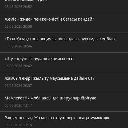
06.08.2026 20:52
Жеміс - жидек пен көкөністің бағасы қандай?
06.08.2026 20:50
«Таза Қазақстан» акциясы аясындағы ауқымды сенбілік
06.08.2026 20:46
«Шу – қауіпсіз аудан» акциясы өтті
06.08.2026 20:42
Жамбыл өңірі жылыту маусымына дайын ба?
06.08.2026 20:37
Мемлекеттік жоба аясында шаруалар бірігуде
06.08.2026 13:17
Рақымшылық: Жазасын өтеушілерге жаңа мүмкіндік
06.08.2026 13:15