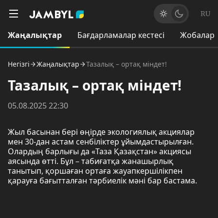
RU
Жаңалықтар
Бағдарламалар кестесі
Жобалар
Негізгі
Жаңалықтар
Тазалық – ортақ міндет!
Тазалық – ортақ міндет!
05.08.2025 22:30
Жыл басынан бері өңірде экологиялық акциялар
мен 30-дан астам сенбіліктер ұйымдастырылған.
Олардың барлығы да «Таза Қазақстан» акциясы
аясында өтті. Бұл – табиғатқа жанашырлық
танытып, қоршаған ортаға жауапкершілікпен
қарауға бағытталған тәрбиелік мәні бар бастама.