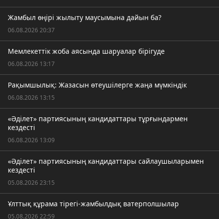
Жамбыл өңірі жылыту маусымына дайын ба?
06.08.2026 20:37
Мемлекеттік жоба аясында шаруалар бірігуде
06.08.2026 13:17
Рақымшылық: Жазасын өтеушілерге жаңа мүмкіндік
06.08.2026 13:15
«Әділет» партиясының кандидаттары тұрғындармен
кездесті
06.08.2026 13:09
«Әділет» партиясының кандидаттары сайлаушыларымен
кездесті
05.08.2026 23:15
Ұлттық құрама тірегі-жамбылдық ватерполшылар
05.08.2026 22:59