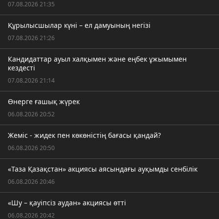
07.08.2026 21:35
Құрылысшылар күні – ел дамуының негізі
07.08.2026 21:26
Кандидаттар ауыл халқымен және еңбек ұжымымен
кездесті
07.08.2026 21:14
Өнерге ғашық жүрек
06.08.2026 20:52
Жеміс - жидек пен көкөністің бағасы қандай?
06.08.2026 20:50
«Таза Қазақстан» акциясы аясындағы ауқымды сенбілік
06.08.2026 20:46
«Шу – қауіпсіз аудан» акциясы өтті
06.08.2026 20:42