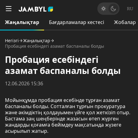
RU
Жаңалықтар
Бағдарламалар кестесі
Жобалар
Негізгі
Жаңалықтар
Пробация есебіндегі азамат баспаналы болды
Пробация есебіндегі
азамат баспаналы болды
12.06.2026 15:36
Мойынқұмда пробация есебінде тұрған азамат
баспаналы болды. Сотталған тұрғын прокуратура
және әкімдіктің қолдауымен үйге қол жеткізіп отыр.
Бастама заң шеңберінде жазасын өтеп жүрген
жандарды қоғамға бейімдеу мақсатында жүзеге
асырылып жатыр.