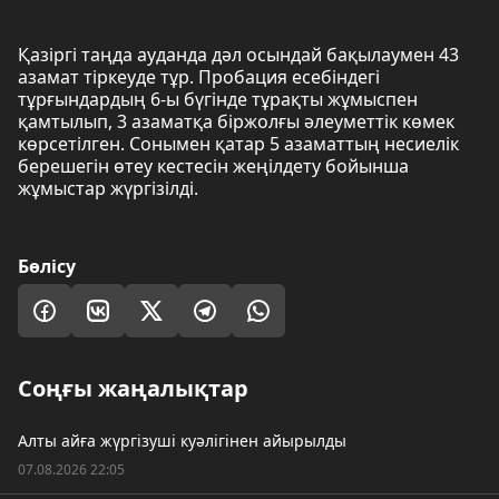
Қазіргі таңда ауданда дәл осындай бақылаумен 43
азамат тіркеуде тұр. Пробация есебіндегі
тұрғындардың 6-ы бүгінде тұрақты жұмыспен
қамтылып, 3 азаматқа біржолғы әлеуметтік көмек
көрсетілген. Сонымен қатар 5 азаматтың несиелік
берешегін өтеу кестесін жеңілдету бойынша
жұмыстар жүргізілді.
Бөлісу
Соңғы жаңалықтар
Алты айға жүргізуші куәлігінен айырылды
07.08.2026 22:05