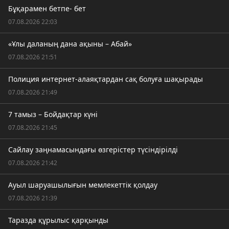
Бұқарамен бетпе- бет
07.08.2026 22:03
«Ұлы даланың дана ақыны – Абай»
07.08.2026 21:51
Полиция интернет-алаяқтардан сақ болуға шақырады
07.08.2026 21:49
7 тамыз – Бойдақтар күні
07.08.2026 21:45
Сайлау заңнамасындағы өзгерістер түсіндірілді
07.08.2026 21:42
Ауыл шаруашылығын мемлекеттік қолдау
07.08.2026 21:39
Таразда құрылыс қарқынды