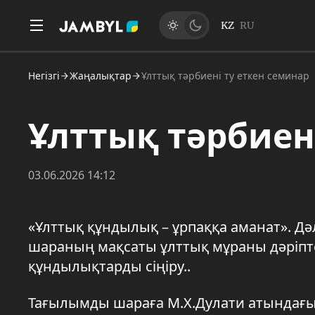
KZ
RU
Негізгі
Жаңалықтар
Ұлттық тәрбиені ту еткен семинар
Ұлттық тәрбиен
03.06.2026 14:12
«Ұлттық құндылық – ұрпаққа аманат». Дә
шараның мақсаты ұлттық мұраны дәріпт
құндылықтарды сіңіру..
Тағылымды шараға М.Х.Дулати атындағы Т