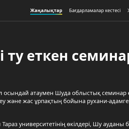
Жаңалықтар
Бағдарламалар кестесі
і ту еткен семина
л осындай атаумен Шуда облыстық семинар өт
еу және жас ұрпақтың бойына рухани-адамге
араз университетінің өкілдері, Шу ауданы б