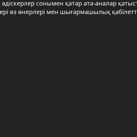
н әдіскерлер сонымен қатар ата-аналар қатыс
ері өз өнерлері мен шығармашылық қабілетт