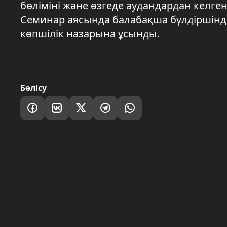
бөліміні және өзгеде аудандардан келге
Семинар аясында балабақша бүлдіршінд
көпшілік назарына ұсынды.
Бөлісу