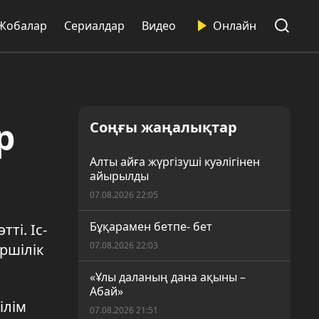
Жобалар
Сериалдар
Видео
Онлайн
р
Соңғы жаңалықтар
Алты айға жүргізуші куәлігінен
айырылды
07.08.2026 22:05
Бұқарамен бетпе- бет
ті. Іс-
07.08.2026 22:03
ршілік
«Ұлы даланың дана ақыны –
Абай»
ілім
07.08.2026 21:51