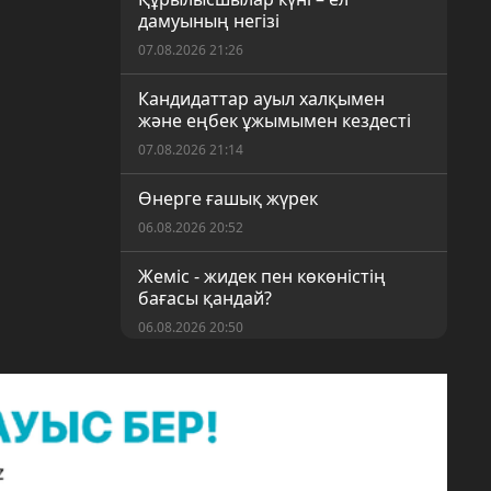
дамуының негізі
07.08.2026 21:26
Кандидаттар ауыл халқымен
және еңбек ұжымымен кездесті
07.08.2026 21:14
Өнерге ғашық жүрек
06.08.2026 20:52
Жеміс - жидек пен көкөністің
бағасы қандай?
06.08.2026 20:50
«Таза Қазақстан» акциясы
аясындағы ауқымды сенбілік
06.08.2026 20:46
«Шу – қауіпсіз аудан» акциясы