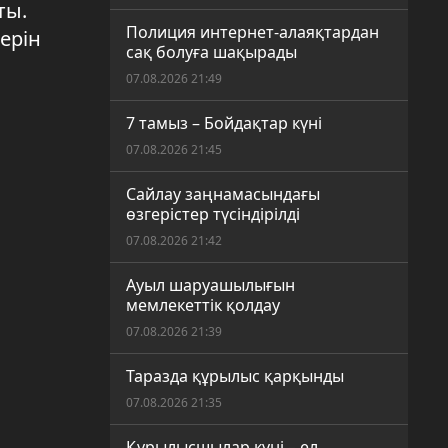
ты.
Полиция интернет-алаяқтардан
ерін
сақ болуға шақырады
07.08.2026 21:49
7 тамыз – Бойдақтар күні
07.08.2026 21:45
Сайлау заңнамасындағы
өзгерістер түсіндірілді
07.08.2026 21:42
Ауыл шаруашылығын
мемлекеттік қолдау
07.08.2026 21:39
Таразда құрылыс қарқынды
07.08.2026 21:35
Құрылысшылар күні – ел