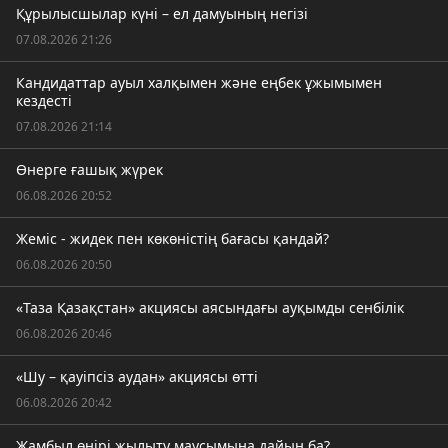
Құрылысшылар күні – ел дамуының негізі
07.08.2026 21:26
Кандидаттар ауыл халқымен және еңбек ұжымымен
кездесті
07.08.2026 21:14
Өнерге ғашық жүрек
06.08.2026 20:52
Жеміс - жидек пен көкөністің бағасы қандай?
06.08.2026 20:50
«Таза Қазақстан» акциясы аясындағы ауқымды сенбілік
06.08.2026 20:46
«Шу – қауіпсіз аудан» акциясы өтті
06.08.2026 20:42
Жамбыл өңірі жылыту маусымына дайын ба?