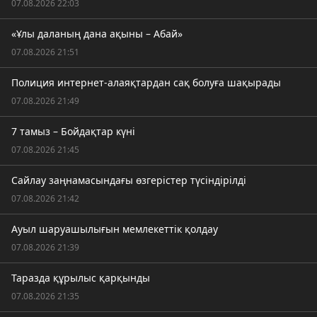
07.08.2026 22:03
«Ұлы даланың дана ақыны – Абай»
07.08.2026 21:51
Полиция интернет-алаяқтардан сақ болуға шақырады
07.08.2026 21:49
7 тамыз – Бойдақтар күні
07.08.2026 21:45
Сайлау заңнамасындағы өзгерістер түсіндірілді
07.08.2026 21:42
Ауыл шаруашылығын мемлекеттік қолдау
07.08.2026 21:39
Таразда құрылыс қарқынды
07.08.2026 21:35