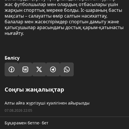
жас футболшылар мен олардың отбасылары үшін
жарқын спорттық мереке болды. Іс-шараның басты
мақсаты – салауатты өмір салтын насихаттау,
балалар мен жасөспірімдер спортын дамыту және
қатысушылар арасындағы достық қарым-қатынасты
нығайту.
Бөлісу
Соңғы жаңалықтар
Алты айға жүргізуші куәлігінен айырылды
07.08.2026 22:05
Бұқарамен бетпе- бет