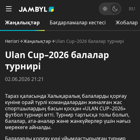
RU
Жаңалықтар
Бағдарламалар кестесі
Жобалар
Негізгі
Жаңалықтар
Ulan Cup–2026 балалар турнирі
Ulan Cup–2026 балалар
турнирі
02.06.2026 21:21
Тараз қаласында Халықаралық балаларды қорғау
күніне орай түрлі командалардан жиналған жас
спортшылардың басын қосқан «ULAN CUP–2026»
футбол турнирі өтті. Турнир тартысқа толы болып,
балалар, ата-аналар және жанкүйерлер үшін нағыз
мерекеге айналды.
Балаларды қорғау күні ұйымдастырылған турнир