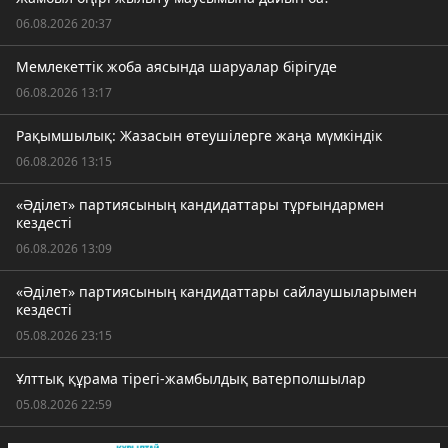
06.08.2026 20:37
Мемлекеттік жоба аясында шаруалар бірігуде
06.08.2026 13:17
Рақымшылық: Жазасын өтеушілерге жаңа мүмкіндік
06.08.2026 13:15
«Әділет» партиясының кандидаттары тұрғындармен
кездесті
06.08.2026 13:09
«Әділет» партиясының кандидаттары сайлаушыларымен
кездесті
05.08.2026 23:15
Ұлттық құрама тірегі-жамбылдық ватерполшылар
05.08.2026 22:59