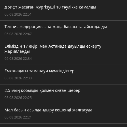
Дрифт жасаған жүргізуші 10 тәулікке қамалды
05.08.2026 22:51
Теннис федерациясына жаңа басшы тағайындалды
05.08.2026 22:47
Еліміздің 17 өңірі мен Астанада дауылды ескерту
жарияланды
05.08.2026 22:34
Емханадағы заманауи мүмкіндіктер
05.08.2026 22:30
2,5 мың қобызды қолмен ойған шебер
05.08.2026 22:25
Мал басын асылдандыру кешенді жалғасуда
05.08.2026 22:21