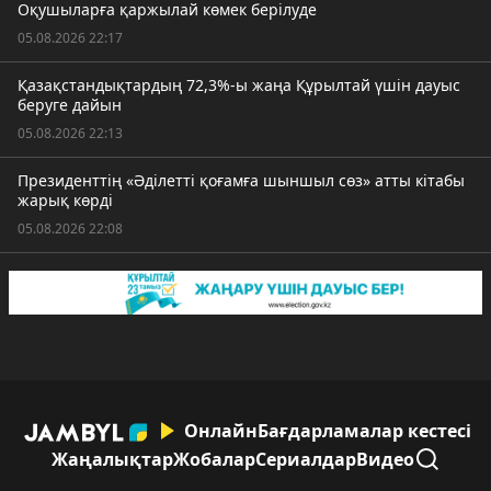
Оқушыларға қаржылай көмек берілуде
05.08.2026 22:17
Қазақстандықтардың 72,3%-ы жаңа Құрылтай үшін дауыс
беруге дайын
05.08.2026 22:13
Президенттің «Әділетті қоғамға шыншыл сөз» атты кітабы
жарық көрді
05.08.2026 22:08
Онлайн
Бағдарламалар кестесі
Жаңалықтар
Жобалар
Сериалдар
Видео