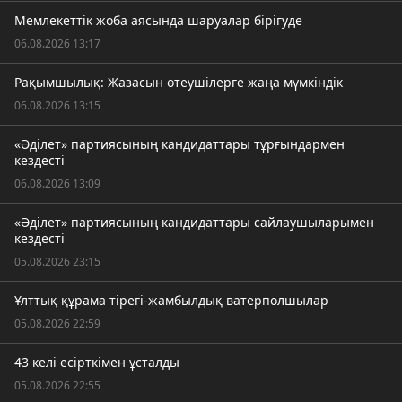
Мемлекеттік жоба аясында шаруалар бірігуде
06.08.2026 13:17
Рақымшылық: Жазасын өтеушілерге жаңа мүмкіндік
06.08.2026 13:15
«Әділет» партиясының кандидаттары тұрғындармен
кездесті
06.08.2026 13:09
«Әділет» партиясының кандидаттары сайлаушыларымен
кездесті
05.08.2026 23:15
Ұлттық құрама тірегі-жамбылдық ватерполшылар
05.08.2026 22:59
43 келі есірткімен ұсталды
05.08.2026 22:55