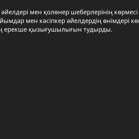
әйелдері мен қолөнер шеберлерінің көрмесі
ымдар мен кәсіпкер әйелдердің өнімдері кө
ың ерекше қызығушылығын тудырды.