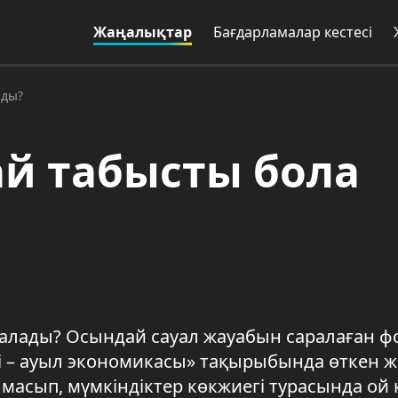
Жаңалықтар
Бағдарламалар кестесі
ады?
ай табысты бола
а алады? Осындай сауал жауабын саралаған ф
 – ауыл экономикасы» тақырыбында өткен 
масып, мүмкіндіктер көкжиегі турасында ой 