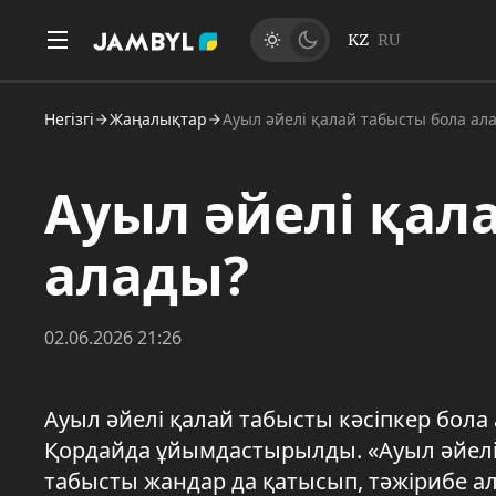
KZ
RU
Негізгі
Жаңалықтар
Ауыл әйелі қалай табысты бола ал
Ауыл әйелі қал
алады?
02.06.2026 21:26
Ауыл әйелі қалай табысты кәсіпкер бол
Қордайда ұйымдастырылды. «Ауыл әйелі
табысты жандар да қатысып, тәжірибе ал