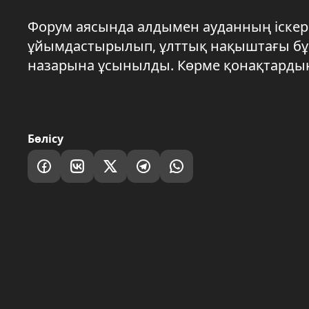
Форум аясында алдымен ауданның іскер 
ұйымдастырылып, ұлттық нақыштағы бұй
назарына ұсынылды. Көрме қонақтард
Бөлісу