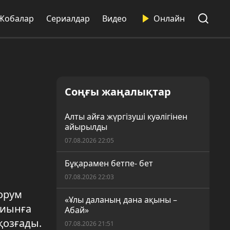
Жобалар
Сериалдар
Видео
Онлайн
Соңғы жаңалықтар
Алты айға жүргізуші куәлігінен
айырылды
07.08.2026 22:05
Бұқарамен бетпе- бет
07.08.2026 22:03
орум
«Ұлы даланың дана ақыны –
жиынға
Абай»
қозғады.
07.08.2026 21:51