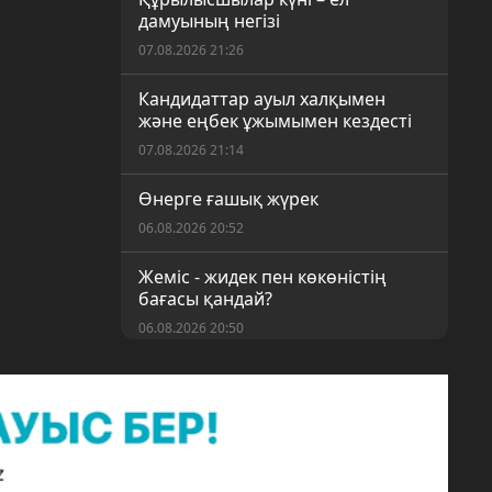
дамуының негізі
07.08.2026 21:26
Кандидаттар ауыл халқымен
және еңбек ұжымымен кездесті
07.08.2026 21:14
Өнерге ғашық жүрек
06.08.2026 20:52
Жеміс - жидек пен көкөністің
бағасы қандай?
06.08.2026 20:50
«Таза Қазақстан» акциясы
аясындағы ауқымды сенбілік
06.08.2026 20:46
«Шу – қауіпсіз аудан» акциясы