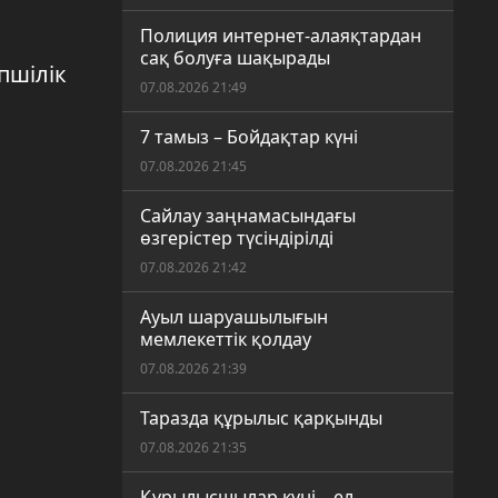
Полиция интернет-алаяқтардан
сақ болуға шақырады
пшілік
07.08.2026 21:49
7 тамыз – Бойдақтар күні
07.08.2026 21:45
Сайлау заңнамасындағы
өзгерістер түсіндірілді
07.08.2026 21:42
Ауыл шаруашылығын
мемлекеттік қолдау
07.08.2026 21:39
Таразда құрылыс қарқынды
07.08.2026 21:35
Құрылысшылар күні – ел