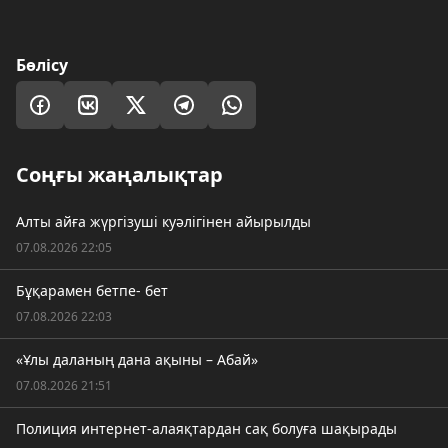
Бөлісу
Соңғы жаңалықтар
Алты айға жүргізуші куәлігінен айырылды
07.08.2026 22:05
Бұқарамен бетпе- бет
07.08.2026 22:03
«Ұлы даланың дана ақыны – Абай»
07.08.2026 21:51
Полиция интернет-алаяқтардан сақ болуға шақырады