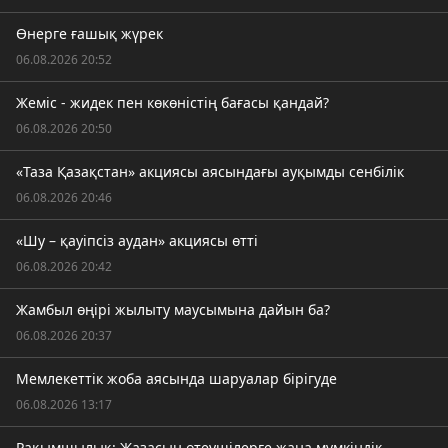
Өнерге ғашық жүрек
06.08.2026 20:52
Жеміс - жидек пен көкөністің бағасы қандай?
06.08.2026 20:50
«Таза Қазақстан» акциясы аясындағы ауқымды сенбілік
06.08.2026 20:46
«Шу – қауіпсіз аудан» акциясы өтті
06.08.2026 20:42
Жамбыл өңірі жылыту маусымына дайын ба?
06.08.2026 20:37
Мемлекеттік жоба аясында шаруалар бірігуде
06.08.2026 13:17
Рақымшылық: Жазасын өтеушілерге жаңа мүмкіндік