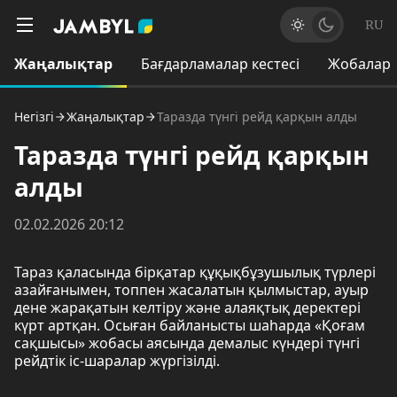
RU
Жаңалықтар
Бағдарламалар кестесі
Жобалар
Негізгі
Жаңалықтар
Таразда түнгі рейд қарқын алды
Таразда түнгі рейд қарқын
алды
02.02.2026 20:12
Тараз қаласында бірқатар құқықбұзушылық түрлері
азайғанымен, топпен жасалатын қылмыстар, ауыр
дене жарақатын келтіру және алаяқтық деректері
күрт артқан. Осыған байланысты шаһарда «Қоғам
сақшысы» жобасы аясында демалыс күндері түнгі
рейдтік іс-шаралар жүргізілді.