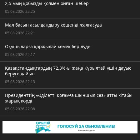
2,5 мың қобызды қолмен ойған шебер
05.08.2026 22:25
Мал басын асылдандыру кешенді жалғасуда
05.08.2026 22:21
Оқушыларға қаржылай көмек берілуде
05.08.2026 22:17
Қазақстандықтардың 72,3%-ы жаңа Құрылтай үшін дауыс
беруге дайын
05.08.2026 22:13
Президенттің «Әділетті қоғамға шыншыл сөз» атты кітабы
жарық көрді
05.08.2026 22:08