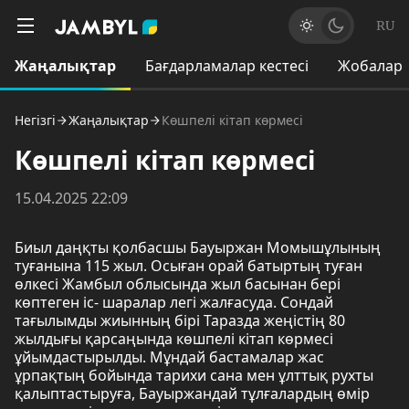
RU
Жаңалықтар
Бағдарламалар кестесі
Жобалар
Негізгі
Жаңалықтар
Көшпелі кітап көрмесі
Көшпелі кітап көрмесі
15.04.2025 22:09
Биыл даңқты қолбасшы Бауыржан Момышұлының
туғанына 115 жыл. Осыған орай батыртың туған
өлкесі Жамбыл облысында жыл басынан бері
көптеген іс- шаралар легі жалғасуда. Сондай
тағылымды жиынның бірі Таразда жеңістің 80
жылдығы қарсаңында көшпелі кітап көрмесі
ұйымдастырылды. Мұндай бастамалар жас
ұрпақтың бойында тарихи сана мен ұлттық рухты
қалыптастыруға, Бауыржандай тұлғалардың өмір