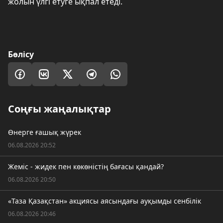
жолын үлгі етуге ықпал етеді.
Бөлісу
Соңғы жаңалықтар
Өнерге ғашық жүрек
06.08.2026 20:52
Жеміс - жидек пен көкөністің бағасы қандай?
06.08.2026 20:50
«Таза Қазақстан» акциясы аясындағы ауқымды сенбілік
06.08.2026 20:46