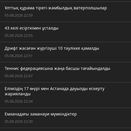
Ұлттық құрама тірегі-жамбылдық ватерполшылар
05.08.2026 22:59
43 келі есірткімен ұсталды
05.08.2026 22:55
Дрифт жасаған жүргізуші 10 тәулікке қамалды
05.08.2026 22:51
Теннис федерациясына жаңа басшы тағайындалды
05.08.2026 22:47
Еліміздің 17 өңірі мен Астанада дауылды ескерту
жарияланды
05.08.2026 22:34
Емханадағы заманауи мүмкіндіктер
05.08.2026 22:30