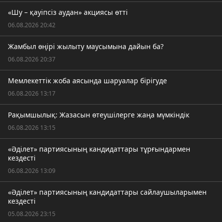
«Шу – қауіпсіз аудан» акциясы өтті
06.08.2026 20:42
Жамбыл өңірі жылыту маусымына дайын ба?
06.08.2026 20:37
Мемлекеттік жоба аясында шаруалар бірігуде
06.08.2026 13:17
Рақымшылық: Жазасын өтеушілерге жаңа мүмкіндік
06.08.2026 13:15
«Әділет» партиясының кандидаттары тұрғындармен
кездесті
06.08.2026 13:09
«Әділет» партиясының кандидаттары сайлаушыларымен
кездесті
05.08.2026 23:15