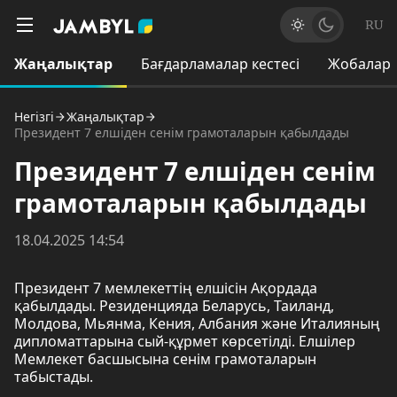
RU
Жаңалықтар
Бағдарламалар кестесі
Жобалар
Негізгі
Жаңалықтар
Президент 7 елшіден сенім грамоталарын қабылдады
Президент 7 елшіден сенім
грамоталарын қабылдады
18.04.2025 14:54
Президент 7 мемлекеттің елшісін Ақордада
қабылдады. Резиденцияда Беларусь, Таиланд,
Молдова, Мьянма, Кения, Албания және Италияның
дипломаттарына сый-құрмет көрсетілді. Елшілер
Мемлекет басшысына сенім грамоталарын
табыстады.