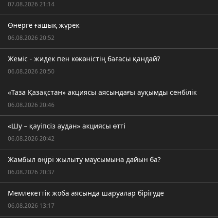
07.08.2026 21:14
Өнерге ғашық жүрек
06.08.2026 20:52
Жеміс - жидек пен көкөністің бағасы қандай?
06.08.2026 20:50
«Таза Қазақстан» акциясы аясындағы ауқымды сенбілік
06.08.2026 20:46
«Шу – қауіпсіз аудан» акциясы өтті
06.08.2026 20:42
Жамбыл өңірі жылыту маусымына дайын ба?
06.08.2026 20:37
Мемлекеттік жоба аясында шаруалар бірігуде
06.08.2026 13:17