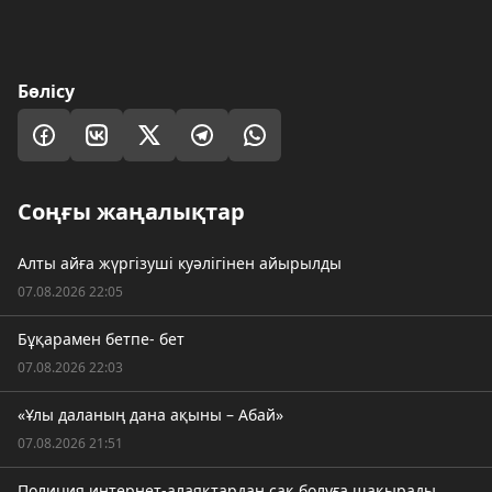
Бөлісу
Соңғы жаңалықтар
Алты айға жүргізуші куәлігінен айырылды
07.08.2026 22:05
Бұқарамен бетпе- бет
07.08.2026 22:03
«Ұлы даланың дана ақыны – Абай»
07.08.2026 21:51
Полиция интернет-алаяқтардан сақ болуға шақырады