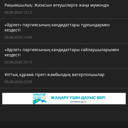
Рақымшылық: Жазасын өтеушілерге жаңа мүмкіндік
06.08.2026 13:15
«Әділет» партиясының кандидаттары тұрғындармен
кездесті
06.08.2026 13:09
«Әділет» партиясының кандидаттары сайлаушыларымен
кездесті
05.08.2026 23:15
Ұлттық құрама тірегі-жамбылдық ватерполшылар
05.08.2026 22:59