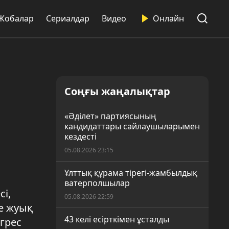
Жобалар
Сериалдар
Видео
Онлайн
Соңғы жаңалықтар
«Әділет» партиясының
кандидаттары сайлаушыларымен
кездесті
05.08.2026 23:15
Ұлттық құрама тірегі-жамбылдық
ватерполшылар
сі,
05.08.2026 22:59
ге жуық
43 келі есірткімен ұсталды
нгрес