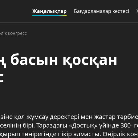
Жаңалықтар
Бағдарламалар кестесі
лік конгресс
ң басын қосқан
с
іне қол жұмсау деректері мен жастар тәрбие
елінің бірі. Тараздағы «Достық» үйінде 300- 
ырып төңірегінде пікір алмасты. Өңірлік ко