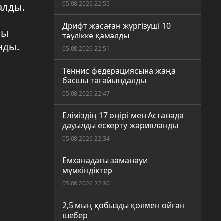
05.08.2026 22:55
алды.
Дрифт жасаған жүргізуші 10
ны
тәулікке қамалды
нды.
05.08.2026 22:51
Теннис федерациясына жаңа
басшы тағайындалды
05.08.2026 22:47
Еліміздің 17 өңірі мен Астанада
дауылды ескерту жарияланды
05.08.2026 22:34
Емханадағы заманауи
мүмкіндіктер
05.08.2026 22:30
2,5 мың қобызды қолмен ойған
шебер