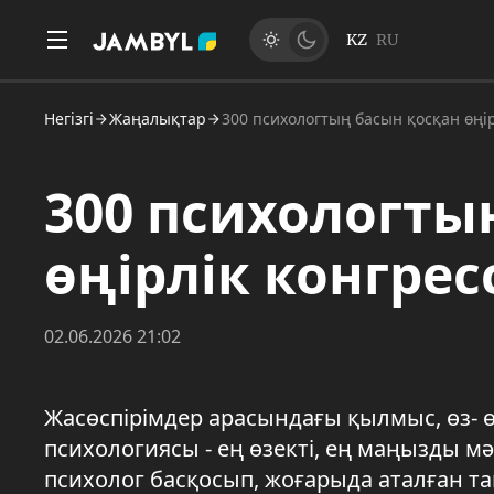
KZ
RU
Негізгі
Жаңалықтар
300 психологтың басын қосқан өңір
300 психологты
өңірлік конгрес
02.06.2026 21:02
Жасөспірімдер арасындағы қылмыс, өз- өз
психологиясы - ең өзекті, ең маңызды мәс
психолог басқосып, жоғарыда аталған тақ