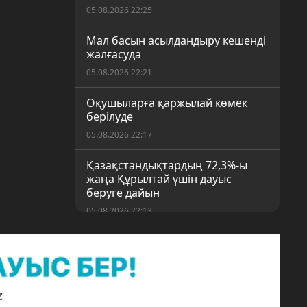
05.08.2026 22:25
Мал басын асылдандыру кешенді
жалғасуда
05.08.2026 22:21
Оқушыларға қаржылай көмек
берілуде
05.08.2026 22:17
Қазақстандықтардың 72,3%-ы
жаңа Құрылтай үшін дауыс
беруге дайын
05.08.2026 22:13
Президенттің «Әділетті қоғамға
шыншыл сөз» атты кітабы жарық
көрді
05.08.2026 22:08