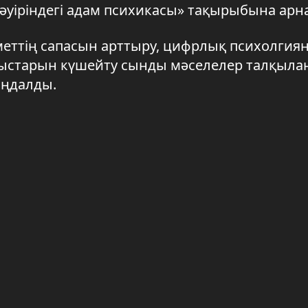
әуіріндегі адам психикасы» тақырыбына арн
еттің сапасын арттыру, цифрлық психолгия
ыстарын күшейту сынды мәселелер талқыла
ыңдалды.