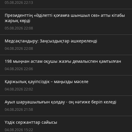
05.08.2026 22:13
Президенттің «Әділетті қоғамға шыншыл сөз» атты кітабы
жарық көрді
05.08.2026 22:08
Медсақтандыру: Заңсыздықтар әшкереленді
04.08.2026 22:08
198 мыңнан астам оқушы жазғы демалыспен қамтылған
04.08.2026 22:06
Қаржылық қауіпсіздік – маңызды мәселе
04.08.2026 22:02
Ауыл шаруашылығын қолдау - оң нәтиже беріп келеді
04.08.2026 21:58
Үздік сержанттар сайысы
04.08.2026 15:22