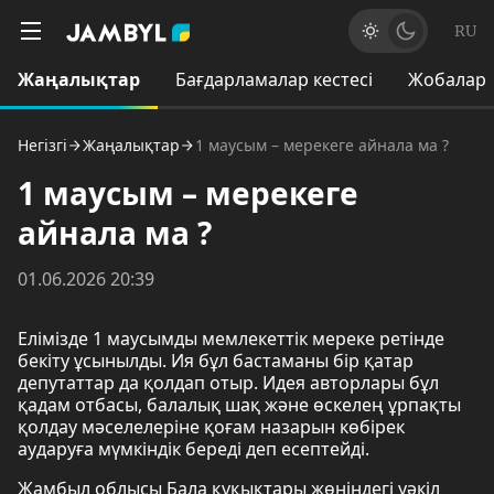
RU
Жаңалықтар
Бағдарламалар кестесі
Жобалар
Негізгі
Жаңалықтар
1 маусым – мерекеге айнала ма ?
1 маусым – мерекеге
айнала ма ?
01.06.2026 20:39
Елімізде 1 маусымды мемлекеттік мереке ретінде
бекіту ұсынылды. Ия бұл бастаманы бір қатар
депутаттар да қолдап отыр. Идея авторлары бұл
қадам отбасы, балалық шақ және өскелең ұрпақты
қолдау мәселелеріне қоғам назарын көбірек
аударуға мүмкіндік береді деп есептейді.
Жамбыл облысы Бала құқықтары жөніндегі уәкіл