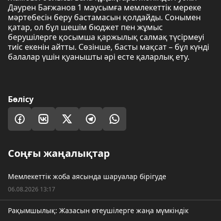
Дәурен Бағжанов 1 маусымға мемлекеттік мереке
мәртебесін беру бастамасын қолдайды. Сонымен
қатар, ол бұл шешім бюджет пен жұмыс
берушілерге қосымша қаржылық салмақ түсірмеуі
тиіс екенін айтты. Сөзінше, басты мақсат – бұл күнді
балалар үшін қуанышты әрі есте қаларлық ету.
Бөлісу
Соңғы жаңалықтар
Мемлекеттік жоба аясында шаруалар бірігуде
06.08.2026 13:17
Рақымшылық: Жазасын өтеушілерге жаңа мүмкіндік