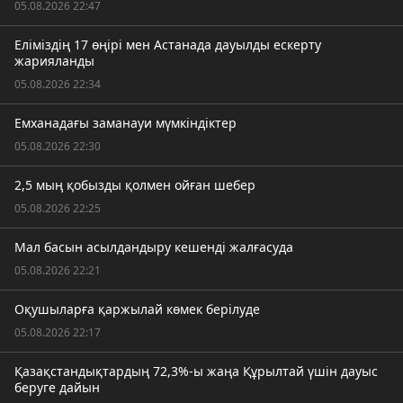
05.08.2026 22:47
Еліміздің 17 өңірі мен Астанада дауылды ескерту
жарияланды
05.08.2026 22:34
Емханадағы заманауи мүмкіндіктер
05.08.2026 22:30
2,5 мың қобызды қолмен ойған шебер
05.08.2026 22:25
Мал басын асылдандыру кешенді жалғасуда
05.08.2026 22:21
Оқушыларға қаржылай көмек берілуде
05.08.2026 22:17
Қазақстандықтардың 72,3%-ы жаңа Құрылтай үшін дауыс
беруге дайын