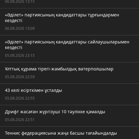
06.08.2026 13:15
«Әділет» партиясының кандидаттары тұрғындармен
кездесті
06.08.2026 13:09
«Әділет» партиясының кандидаттары сайлаушыларымен
кездесті
05.08.2026 23:15
Ұлттық құрама тірегі-жамбылдық ватерполшылар
05.08.2026 22:59
43 келі есірткімен ұсталды
05.08.2026 22:55
Дрифт жасаған жүргізуші 10 тәулікке қамалды
05.08.2026 22:51
Теннис федерациясына жаңа басшы тағайындалды