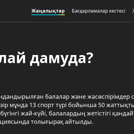
Жаңалықтар
Бағдарламалар кестесі
лай дамуда?
дандырылған балалар және жасөспірімдер 
зір мұнда 13 спорт түрі бойынша 50 жаттық
бүгінгі жай-күйі, балалардың жетістігі қандай
енциясында толығырақ айтылды.