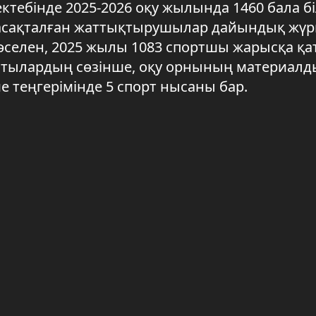
ктебінде 2025-2026 оқу жылында 1460 бала бі
асақталған жаттықтырушылар дайындық жүргі
 Мәселен, 2025 жылы 1083 спортшы жарысқа қ
аптылардың сөзінше, оқу орнының материалд
е теңгерімінде 5 спорт нысаны бар.