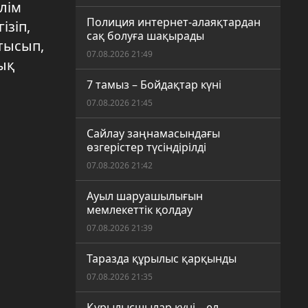
лім
Полиция интернет-алаяқтардан
зіп,
сақ болуға шақырады
атысып,
07.08.2026 21:49
ық
7 тамыз – Бойдақтар күні
07.08.2026 21:45
Сайлау заңнамасындағы
өзгерістер түсіндірілді
07.08.2026 21:42
Ауыл шаруашылығын
мемлекеттік қолдау
07.08.2026 21:39
Таразда құрылыс қарқынды
07.08.2026 21:35
Құрылысшылар күні – ел