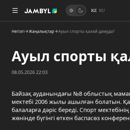
KZ
RU
Негізгі
Жаңалықтар
Ауыл спорты қалай дамуда?
Ауыл спорты қа
08.05.2026 22:03
Байзақ ауданындағы №8 облыстық маман
мектебі 2006 жылы ашылған болатын. Қа
балаларға дәріс береді. Спорт мектебінің 
жөнінде бүгінгі өткен баспасөз конфер