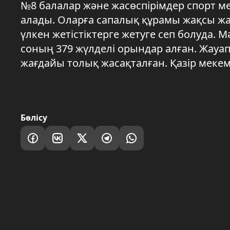
№8 балалар және жасөспірімдер спорт ме
алады. Оларға сапалық құрамы жақсы ж
үлкен жетістіктерге жетуге сеп болуда.
соның 379 жүлделі орындар алған. Жау
жағдайы толық жасақталған. Қазір мекем
Бөлісу