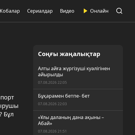
Жобалар
Сериалдар
Видео
Онлайн
Соңғы жаңалықтар
Алты айға жүргізуші куәлігінен
айырылды
07.08.2026 22:05
Бұқарамен бетпе- бет
спорт
07.08.2026 22:03
тырушы
? Бұл
«Ұлы даланың дана ақыны –
Абай»
07.08.2026 21:51