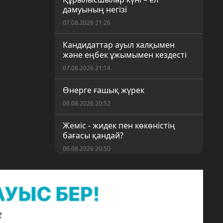
дамуының негізі
07.08.2026 21:26
Кандидаттар ауыл халқымен
және еңбек ұжымымен кездесті
07.08.2026 21:14
Өнерге ғашық жүрек
06.08.2026 20:52
Жеміс - жидек пен көкөністің
бағасы қандай?
06.08.2026 20:50
«Таза Қазақстан» акциясы
аясындағы ауқымды сенбілік
06.08.2026 20:46
«Шу – қауіпсіз аудан» акциясы