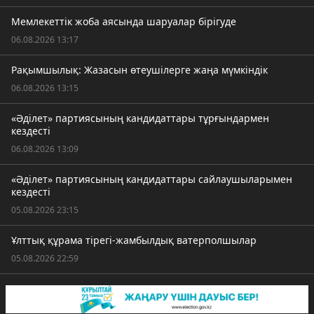
Мемлекеттік жоба аясында шаруалар бірігуде
06.08.2026 13:17
Рақымшылық: Жазасын өтеушілерге жаңа мүмкіндік
06.08.2026 13:15
«Әділет» партиясының кандидаттары тұрғындармен
кездесті
06.08.2026 13:09
«Әділет» партиясының кандидаттары сайлаушыларымен
кездесті
05.08.2026 23:15
Ұлттық құрама тірегі-жамбылдық ватерполшылар
05.08.2026 22:59