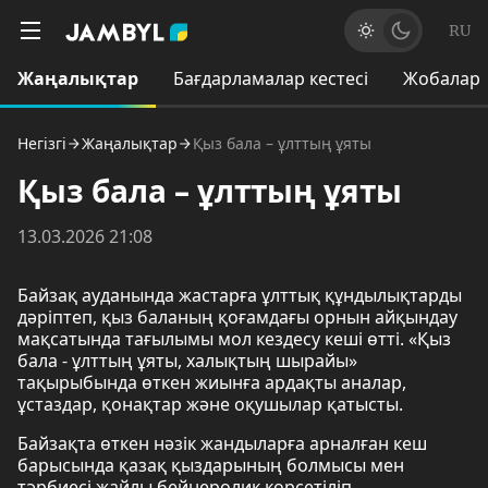
RU
Жаңалықтар
Бағдарламалар кестесі
Жобалар
Негізгі
Жаңалықтар
Қыз бала – ұлттың ұяты
Қыз бала – ұлттың ұяты
13.03.2026 21:08
Байзақ ауданында жастарға ұлттық құндылықтарды
дәріптеп, қыз баланың қоғамдағы орнын айқындау
мақсатында тағылымы мол кездесу кеші өтті. «Қыз
бала - ұлттың ұяты, халықтың шырайы»
тақырыбында өткен жиынға ардақты аналар,
ұстаздар, қонақтар және оқушылар қатысты.
Байзақта өткен нәзік жандыларға арналған кеш
барысында қазақ қыздарының болмысы мен
тәрбиесі жайлы бейнеролик көрсетіліп,