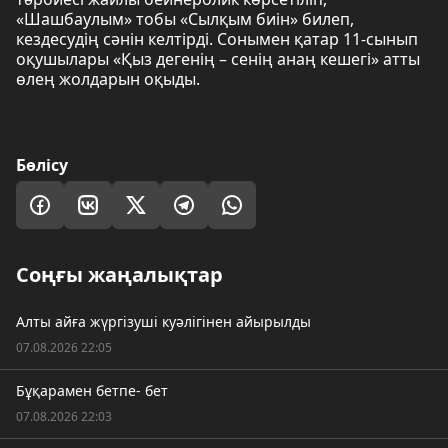
«Шашбаулым» тобы «Сылқым биін» билеп,
кездесудің сәнін келтірді. Сонымен қатар 11-сынып
оқушылары «Қыз дегенің – сенің анаң кешегі» атты
өлең жолдарын оқыды.
Бөлісу
Соңғы жаңалықтар
Алты айға жүргізуші куәлігінен айырылды
07.08.2026 22:05
Бұқарамен бетпе- бет
07.08.2026 22:03