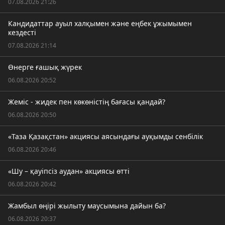
07.08.2026 21:26
Кандидаттар ауыл халқымен және еңбек ұжымымен
кездесті
07.08.2026 21:14
Өнерге ғашық жүрек
06.08.2026 20:52
Жеміс - жидек пен көкөністің бағасы қандай?
06.08.2026 20:50
«Таза Қазақстан» акциясы аясындағы ауқымды сенбілік
06.08.2026 20:46
«Шу – қауіпсіз аудан» акциясы өтті
06.08.2026 20:42
Жамбыл өңірі жылыту маусымына дайын ба?
06.08.2026 20:37