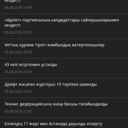
кездесті
06.08.2026 13:09
«Әділет» партиясының кандидаттары сайлаушыларымен
кездесті
05.08.2026 23:15
Ұлттық құрама тірегі-жамбылдық ватерполшылар
05.08.2026 22:59
43 келі есірткімен ұсталды
05.08.2026 22:55
Дрифт жасаған жүргізуші 10 тәулікке қамалды
05.08.2026 22:51
Теннис федерациясына жаңа басшы тағайындалды
05.08.2026 22:47
Еліміздің 17 өңірі мен Астанада дауылды ескерту