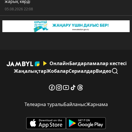
жарық көрді
05.08.2026 22:08
Онлайн
Бағдарламалар кестесі
Жаңалықтар
Жобалар
Сериалдар
Видео
Телеарна туралы
Байланыс
Жарнама