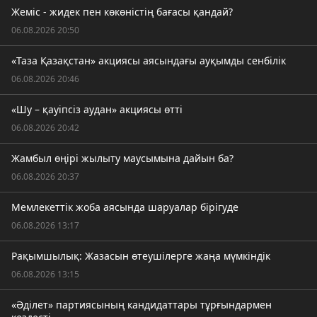
Жеміс - жидек пен көкөністің бағасы қандай?
06.08.2026 20:50
«Таза Қазақстан» акциясы аясындағы ауқымды сенбілік
06.08.2026 20:46
«Шу – қауіпсіз аудан» акциясы өтті
06.08.2026 20:42
Жамбыл өңірі жылыту маусымына дайын ба?
06.08.2026 20:37
Мемлекеттік жоба аясында шаруалар бірігуде
06.08.2026 13:17
Рақымшылық: Жазасын өтеушілерге жаңа мүмкіндік
06.08.2026 13:15
«Әділет» партиясының кандидаттары тұрғындармен