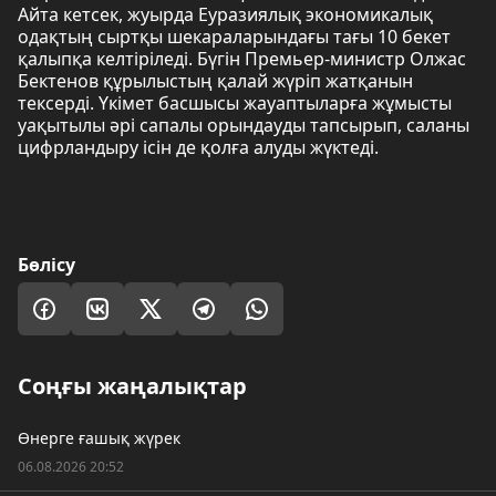
Айта кетсек, жуырда Еуразиялық экономикалық
одақтың сыртқы шекараларындағы тағы 10 бекет
қалыпқа келтіріледі. Бүгін Премьер-министр Олжас
Бектенов құрылыстың қалай жүріп жатқанын
тексерді. Үкімет басшысы жауаптыларға жұмысты
уақытылы әрі сапалы орындауды тапсырып, саланы
цифрландыру ісін де қолға алуды жүктеді.
Бөлісу
Соңғы жаңалықтар
Өнерге ғашық жүрек
06.08.2026 20:52