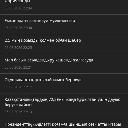
жарияланды
05.08.2026 22:34
Емханадағы заманауи мүмкіндіктер
05.08.2026 22:30
2,5 мың қобызды қолмен ойған шебер
05.08.2026 22:25
Мал басын асылдандыру кешенді жалғасуда
05.08.2026 22:21
Оқушыларға қаржылай көмек берілуде
05.08.2026 22:17
Қазақстандықтардың 72,3%-ы жаңа Құрылтай үшін дауыс
беруге дайын
05.08.2026 22:13
Президенттің «Әділетті қоғамға шыншыл сөз» атты кітабы