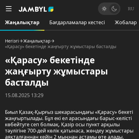
RU
Жаңалықтар
Бағдарламалар кестесі
Жобалар
Негізгі
Жаңалықтар
«Қарасу» бекетінде жаңғырту жұмыстары басталды
«Қарасу» бекетінде
жаңғырту жұмыстары
басталды
15.08.2025 13:29
Биыл Қазақ-Қырғыз шекарасындағы «Қарасу» бекеті
жаңғыртылады. Бұл екі ел арасындағы барыс-келісті
көбейтуге сеп болмақ. Қазір осы пункт арқылы
тәулігіне 700-дей көлік қатынаса, жөндеу жұмыстары
аяқталғаннан кейін 2 мыңнан астамы өте алады.