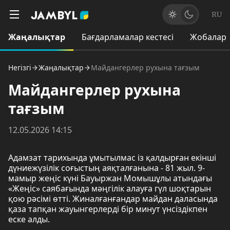
RU
Жаңалықтар
Бағдарламалар кестесі
Жобалар
Негізгі
Жаңалықтар
Майдангерлер рухына тағзым
Майдангерлер рухына
тағзым
12.05.2026 14:15
Адамзат тарихында ұмытылмас із қалдырған екінші
дүниежүзілік соғыстың аяқталғанына - 81 жыл. 9-
мамыр жеңіс күні Бауыржан Момышұлы атындағы
«Жеңіс» саябағында мәңгілік алауға гүл шоқтарын
қою рәсімі өтті. Жиналғанғандар майдан даласында
қаза тапқан жауынгерлерді бір минут үнсіздікпен
еске алды.