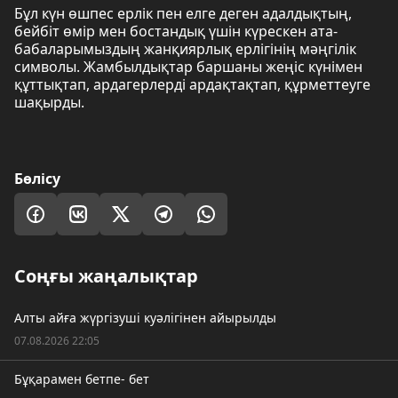
Бұл күн өшпес ерлік пен елге деген адалдықтың,
бейбіт өмір мен бостандық үшін күрескен ата-
бабаларымыздың жанқиярлық ерлігінің мәңгілік
символы. Жамбылдықтар баршаны жеңіс күнімен
құттықтап, ардагерлерді ардақтақтап, құрметтеуге
шақырды.
Бөлісу
Соңғы жаңалықтар
Алты айға жүргізуші куәлігінен айырылды
07.08.2026 22:05
Бұқарамен бетпе- бет