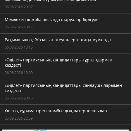
06.08.2026 20:37
Мемлекеттік жоба аясында шаруалар бірігуде
06.08.2026 13:17
Рақымшылық: Жазасын өтеушілерге жаңа мүмкіндік
06.08.2026 13:15
«Әділет» партиясының кандидаттары тұрғындармен
кездесті
06.08.2026 13:09
«Әділет» партиясының кандидаттары сайлаушыларымен
кездесті
05.08.2026 23:15
Ұлттық құрама тірегі-жамбылдық ватерполшылар
05.08.2026 22:59