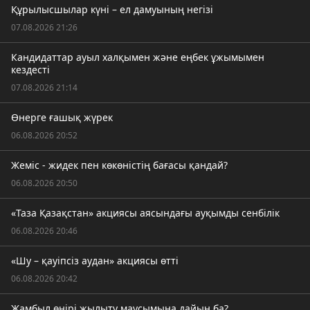
Құрылысшылар күні – ел дамуының негізі
07.08.2026 21:26
Кандидаттар ауыл халқымен және еңбек ұжымымен
кездесті
07.08.2026 21:14
Өнерге ғашық жүрек
06.08.2026 20:52
Жеміс - жидек пен көкөністің бағасы қандай?
06.08.2026 20:50
«Таза Қазақстан» акциясы аясындағы ауқымды сенбілік
06.08.2026 20:46
«Шу – қауіпсіз аудан» акциясы өтті
06.08.2026 20:42
Жамбыл өңірі жылыту маусымына дайын ба?