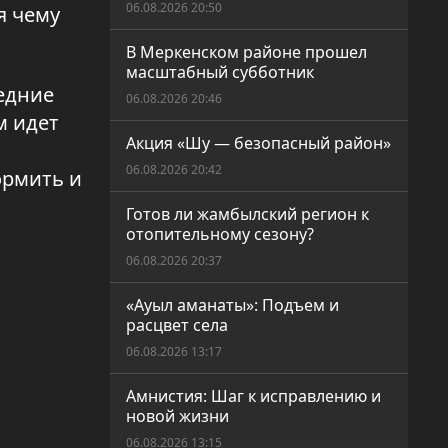
06.08.2026 20:50
я чему
В Меркенском районе прошел
масштабный субботник
едние
06.08.2026 20:46
м идет
Акция «Шу — безопасный район»
06.08.2026 20:42
ормить и
Готов ли жамбылский регион к
отопительному сезону?
06.08.2026 20:37
«Ауыл аманаты»: Подъем и
расцвет села
06.08.2026 13:17
Амнистия: Шаг к исправлению и
новой жизни
06.08.2026 13:15