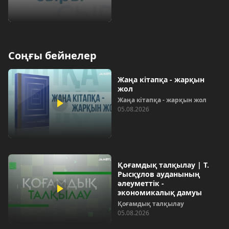
Соңғы бейнелер
Жаңа кітапқа - жарқын
жол
Жаңа кітапқа - жарқын жол
05.08.2026
Қоғамдық талқылау | Т.
Рысқұлов ауданының
әлеуметтік -
экономикалық дамуы
Қоғамдық талқылау
05.08.2026