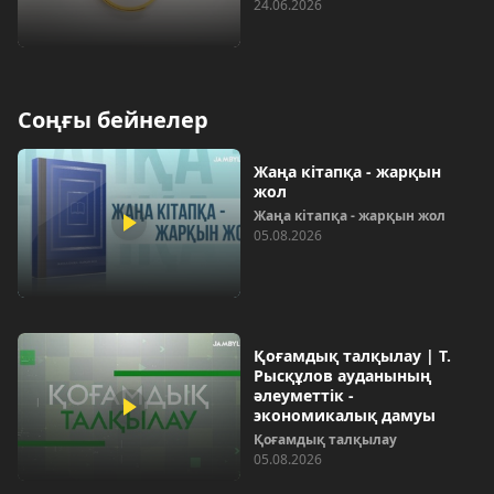
24.06.2026
Соңғы бейнелер
Жаңа кітапқа - жарқын
жол
Жаңа кітапқа - жарқын жол
05.08.2026
Қоғамдық талқылау | Т.
Рысқұлов ауданының
әлеуметтік -
экономикалық дамуы
Қоғамдық талқылау
05.08.2026