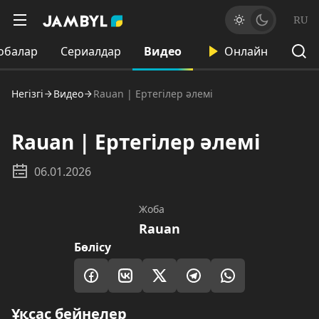
RU
обалар
Сериалдар
Видео
Онлайн
Негізгі
Видео
Rauan | Ертегілер әлемі
Rauan | Ертегілер әлемі
06.01.2026
Жоба
Rauan
Бөлісу
Ұқсас бейнелер