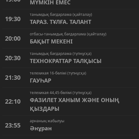
МҮМКІН ЕМЕС
танымдық бағдарлама (қайталау)
19:30
ТАРАЗ. ТҰЛҒА. ТАЛАНТ
отбасы-танымдық бағдарлама (қайталау)
20:00
БАҚЫТ МЕКЕНІ
танымдық бағдарлама (түпнұсқа)
20:30
ТЕХНОКРАТТАР ТАЛҚЫСЫ
телехикая 16-бөлімі (түпнұсқа)
21:30
ГАУҺАР
телехикая 44,45-бөлімі (түпнұсқа)
ФАЗИЛЕТ ХАНЫМ ЖӘНЕ ОНЫҢ
22:10
ҚЫЗДАРЫ
арнаның жабылуы
23:55
Әнұран