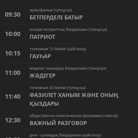
мультфильм (түпнұсқа)
09:30
БЕТПЕРДЕЛІ БАТЫР
әскери-патриоттық бағдарлама (түпнұсқа)
10:00
ПАТРИОТ
телехикая 15-бөлімі (қайталау)
10:15
ГАУҺАР
мәдени-танымдық бағдарлама (түпнұсқа)
11:00
ЖӘДІГЕР
телехикая 43-бөлімі (түпнұсқа)
ФАЗИЛЕТ ХАНЫМ ЖӘНЕ ОНЫҢ
11:40
ҚЫЗДАРЫ
общественно-политическая программа (повтор)
12:30
ВАЖНЫЙ РАЗГОВОР
діни - қоғамдық бағдарлама (қайталау)