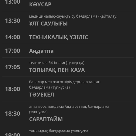
13:00
КӘУСАР
медициналық-сауықтыру бағдарлама (қайталау)
13:30
ҰЛТ САУЛЫҒЫ
14:00
ТЕХНИКАЛЫҚ ҮЗІЛІС
17:00
Аңдатпа
телехикая 64-бөлімі (түпнұсқа)
17:05
ТОПЫРАҚ ПЕН ХАУА
балалар мен жасөспірімдерге арналған
18:00
бағдарлама (түпнұсқа)
ТӘУЕКЕЛ
апта қорытындысы /ақпараттық бағдарлама
18:30
(түпнұсқа)
САРАПТАЙМ
танымдық бағдарлама (түпнұсқа)
19:00