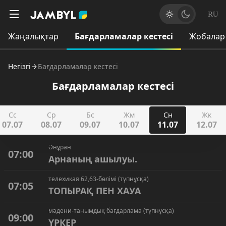
RU
Жаңалықтар
Бағдарламалар кестесі
Жобалар
Негізгі
Бағдарламалар кестесі
Бағдарламалар кестесі
Сс
Ср
Бс
Жм
Сн
Жк
07.07
08.07
09.07
10.07
11.07
12.07
Әнұран
07:00
Арнаның ашылуы.
телехикая 62,63-бөлімі (түпнұсқа)
07:05
ТОПЫРАҚ ПЕН ХАУА
мәдени-танымдық бағдарлама (түпнұсқа)
09:00
ҮРКЕР