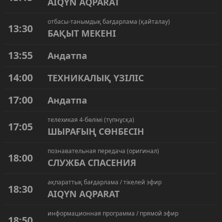
AIQYN AQPARAT
отбасы-танымдық бағдарлама (қайталау)
13:30
БАҚЫТ МЕКЕНІ
13:55
Андатпа
14:00
ТЕХНИКАЛЫҚ ҮЗІЛІС
17:00
Андатпа
телехикая 4-бөлімі (түпнұсқа)
17:05
ШЫРАҒЫҢ СӨНБЕСІН
познавательная передача (оригинал)
18:00
СЛУЖБА СПАСЕНИЯ
ақпараттық бағдарлама / тікелей эфир
18:30
AIQYN AQPARAT
информационная программа / прямой эфир
18:50