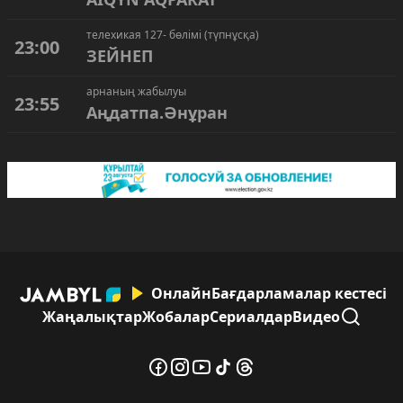
телехикая 127- бөлімі (түпнұсқа)
23:00
ЗЕЙНЕП
арнаның жабылуы
23:55
Аңдатпа.Әнұран
Онлайн
Бағдарламалар кестесі
Жаңалықтар
Жобалар
Сериалдар
Видео