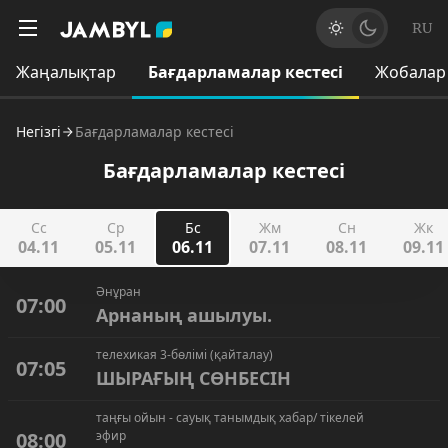
RU
Жаңалықтар
Бағдарламалар кестесі
Жобалар
Негізгі
Бағдарламалар кестесі
Бағдарламалар кестесі
Сс
Ср
Бс
Жм
Сн
Жк
04.11
05.11
06.11
07.11
08.11
09.11
Әнұран
07:00
Арнаның ашылуы.
телехикая 3-бөлімі (қайталау)
07:05
ШЫРАҒЫҢ СӨНБЕСІН
таңғы ойын - сауық танымдық хабар/ тікелей
08:00
эфир