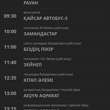
РАУАН
мультхикая
09:30
ҚАЙСАР АВТОБУС-3
телехикая 40-бөлімі (қайталау)
10:00
ЗАМАНДАСТАР
саяси-қоғамдық бағдарлама (қайталау)
11:00
БІЗДІҢ ПІКІР
телехикая 126- бөлімі (қайталау)
11:40
ЗЕЙНЕП
танымдық бағдарлама (қайталау)
12:35
КІТАП ӘЛЕМІ
ақпараттық бағдарлама / тікелей эфир
13:00
AIQYN AQPARAT
информационная программа / прямой эфир
13:15