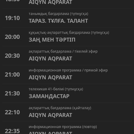
AIQYN AQPARAT
танымдық бағдарлама (түпнұсқа)
19:10
ТАРАЗ. ТҰЛҒА. ТАЛАНТ
құқықтық-ақпараттық бағдарлама (түпнұсқа)
20:00
ЗАҢ МЕН ТӘРТІП
ақпараттық бағдарлама / тікелей эфир
20:30
AIQYN AQPARAT
информационная программа / прямой эфир
21:00
AIQYN AQPARAT
телехикая 41-бөлімі (түпнұсқа)
21:30
ЗАМАНДАСТАР
ақпараттық бағдарлама (қайталау)
22:10
AIQYN AQPARAT
информационная программа (повтор)
22:35
AIQYN AQPARAT