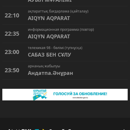
ақпараттық бағдарлама (қайталау)
22:10
AIQYN AQPARAT
информационная программа (повтор)
22:35
AIQYN AQPARAT
телехикая 98 - бөлімі (түпнұсқа)
23:00
САБАЗ БЕН СҰЛУ
арнаның жабылуы
23:50
Андатпа.Әнұран