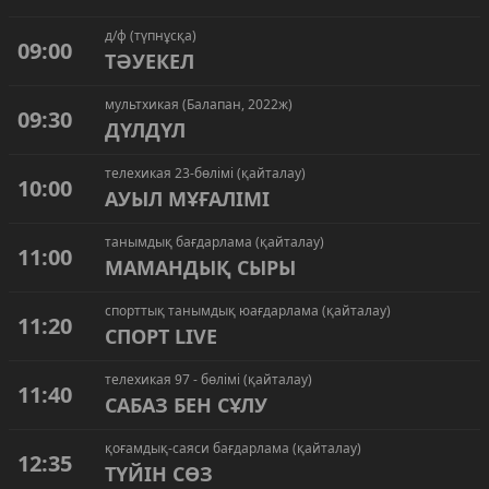
д/ф (түпнұсқа)
09:00
ТӘУЕКЕЛ
мультхикая (Балапан, 2022ж)
09:30
ДҮЛДҮЛ
телехикая 23-бөлімі (қайталау)
10:00
АУЫЛ МҰҒАЛІМІ
танымдық бағдарлама (қайталау)
11:00
МАМАНДЫҚ СЫРЫ
спорттық танымдық юағдарлама (қайталау)
11:20
СПОРТ LIVE
телехикая 97 - бөлімі (қайталау)
11:40
САБАЗ БЕН СҰЛУ
қоғамдық-саяси бағдарлама (қайталау)
12:35
ТҮЙІН СӨЗ