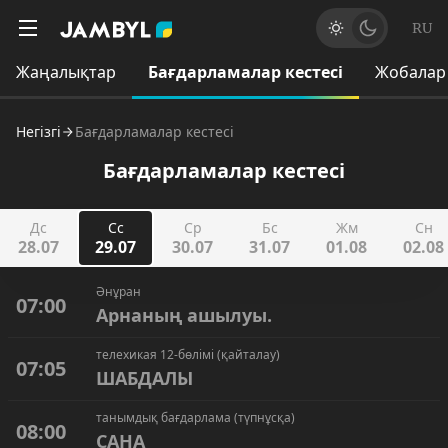
RU
Жаңалықтар
Бағдарламалар кестесі
Жобалар
Негізгі
Бағдарламалар кестесі
Бағдарламалар кестесі
Дс
Сс
Ср
Бс
Жм
Сн
28.07
29.07
30.07
31.07
01.08
02.08
Әнұран
07:00
Арнаның ашылуы.
телехикая 12-бөлімі (қайталау)
07:05
ШАБДАЛЫ
танымдық бағдарлама (түпнұсқа)
08:00
САНА