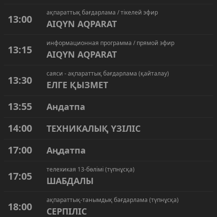
ақпараттық бағдарлама / тікелей эфир
13:00
AIQYN AQPARAT
информационная программа / прямой эфир
13:15
AIQYN AQPARAT
саяси - ақпараттық бағдарлама (қайталау)
13:30
ЕЛГЕ ҚЫЗМЕТ
13:55
Андатпа
14:00
ТЕХНИКАЛЫҚ ҮЗІЛІС
17:00
Аңдатпа
телехикая 13-бөлімі (түпнұсқа)
17:05
ШАБДАЛЫ
ақпараттық-танымдық бағдарлама (түпнұсқа)
18:00
СЕРПІЛІС