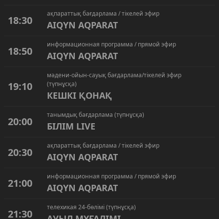
ақпараттық бағдарлама / тікелей эфир
18:30
AIQYN AQPARAT
информационная программа / прямой эфир
18:50
AIQYN AQPARAT
мәдени-ойын-сауық бағдарлама/тікелей эфир
19:10
(түпнұсқа)
КЕШКІ ҚОНАҚ
танымдық бағдарлама (түпнұсқа)
20:00
БІЛІМ LIVE
ақпараттық бағдарлама / тікелей эфир
20:30
AIQYN AQPARAT
информационная программа / прямой эфир
21:00
AIQYN AQPARAT
телехикая 24-бөлімі (түпнұсқа)
21:30
АУЫЛ МҰҒАЛІМІ