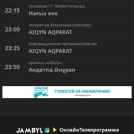
телехикая 17 - бөлімі (түпнұсқа)
22:15
Нағыз әке
ақпараттық бағдарлама (қайталау)
23:00
AIQYN AQPARAT
информационная программа (повтор)
23:25
AIQYN AQPARAT
арнаның жабылуы
23:50
Андатпа.Әнұран
Онлайн
Телепрограмма