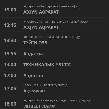
ақпараттық бағдарлама / тікелей эфир
13:00
AIQYN AQPARAT
информационная программа / прямой эфир
13:15
AIQYN AQPARAT
қоғамдық-саяси бағдарлама (қайталау)
13:30
ТҮЙІН СӨЗ
13:55
Андатпа
14:00
ТЕХНИКАЛЫҚ ҮЗІЛІС
17:00
Аңдатпа
Телехикая. 22-бөлімі (түпнұсқа)
17:05
Ақжауын
ақпараттық - танымдық бағдарлама (түпнұсқа)
18:00
ИНВЕСТ ЛАЙФ