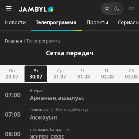
KZ
Новости
Телепрограмма
Проекты
Сериал
Главная
Телепрограмма
Сетка передач
Пн
Вт
Ср
Чт
Пт
Сб
29.07
30.07
31.07
01.08
02.08
03.08
Әнұран
07:00
Арнаның ашылуы.
Телехикая. 21-бөлімі (қайталау)
07:05
Ақжауын
танымдық бағдарлама
08:00
ЖҮРЕК СӨЗІ