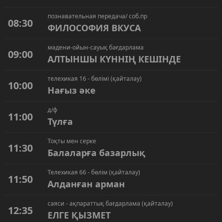
познавательная передача/ соб.пр
08:30
ФИЛОСОФИЯ ВКУСА
мәдени-ойын-сауық бағдарлама
09:00
АЛТЫНШЫ КҮННІҢ КЕШІНДЕ
телехикая 16 - бөлімі (қайталау)
10:00
Нағыз әке
д/ф
11:00
Түлға
Тоқты мен серке
11:30
Балаларға базарлық
Телехикая 66 - бөлім (қайталау)
11:50
Алданған арман
саяси - ақпараттық бағдарлама (қайталау)
12:35
ЕЛГЕ ҚЫЗМЕТ