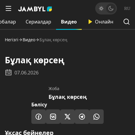
RU
обалар
Сериалдар
Видео
Онлайн
Негізгі
Видео
Бұлақ көрсең
Бұлақ көрсең
07.06.2026
Жоба
Бұлақ көрсең
Бөлісу
Ұқсас бейнелер