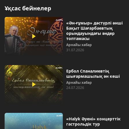
Ұқсас бейнелер
«Ән-ғұмыр» дәстүрлі әнші
Бақыт Шағарбаевтың
орындауындағы әндер
топтамасы
Арнайы хабар
31.07.2026
Ербол Спаналиевтің
шығармашылық ән кеші
Арнайы хабар
24.07.2026
«Halyk Әуені» концерттік
гастрольдік тур