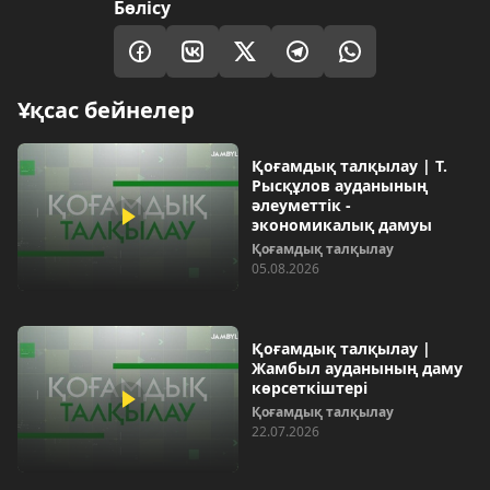
Бөлісу
Ұқсас бейнелер
Қоғамдық талқылау | Т.
Рысқұлов ауданының
әлеуметтік -
экономикалық дамуы
Қоғамдық талқылау
05.08.2026
Қоғамдық талқылау |
Жамбыл ауданының даму
көрсеткіштері
Қоғамдық талқылау
22.07.2026