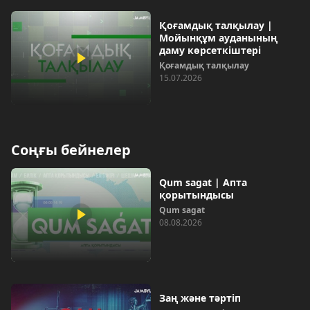
Қоғамдық талқылау |
Мойынқұм ауданының
даму көрсеткіштері
Қоғамдық талқылау
15.07.2026
Соңғы бейнелер
Qum sagat | Апта
қорытындысы
Qum sagat
08.08.2026
Заң және тәртіп