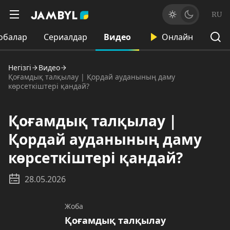
RU
обалар
Сериалдар
Видео
Онлайн
Негізгі
Видео
Қоғамдық талқылау | Қордай ауданының даму
көрсеткіштері қандай?
Қоғамдық талқылау |
Қордай ауданының даму
көрсеткіштері қандай?
28.05.2026
Жоба
Қоғамдық талқылау