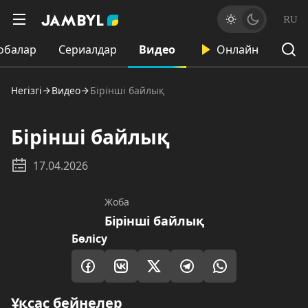
RU
обалар
Сериалдар
Видео
Онлайн
Негізгі
Видео
Бірінші байлық
Бірінші байлық
17.04.2026
Жоба
Бірінші байлық
Бөлісу
Ұқсас бейнелер