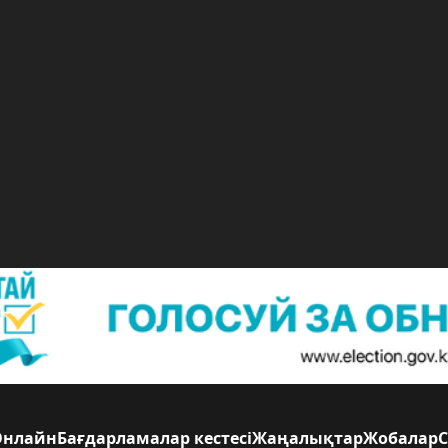
Онлайн
Бағдарламалар кестесі
Жаңалықтар
Жобалар