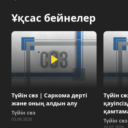
Ұқсас бейнелер
Түйін сөз | Саркома дерті
Түйін с
және оның алдын алу
қауіпсі
қамтама
Түйін сөз
03.08.2026
Түйін сөз
20.07.2026