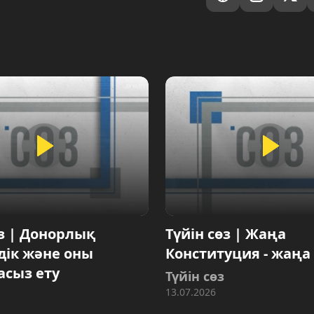
өз | Донорлық
Түйін сөз | Жаңа
здік және оны
Конституция - жаңа
сыз ету
Түйін сөз
13.07.2026