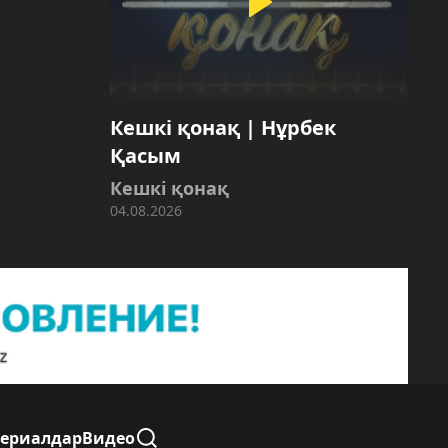
Кешкі қонақ | Нұрбек
Қасым
Кешкі қонақ
04.08.2026
Сериалдар
Видео