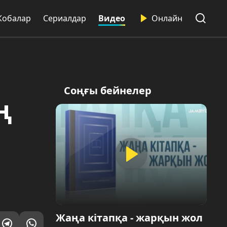
Жобалар
Сериалдар
Видео
Онлайн
Соңғы бейнелер
ң
Жаңа кітапқа - жарқын жол