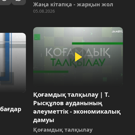
Жаңа кітапқа - жарқын жол
05.08.2026
Қоғамдық талқылау | Т.
Рысқұлов ауданының
 бағдар
әлеуметтік - экономикалық
дамуы
Қоғамдық талқылау