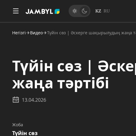
KZ
RU
Негізгі
Видео
Түйін сөз | Әскерге шақырылудың жаңа т
Түйін сөз | Әс
жаңа тәртібі
13.04.2026
Жоба
Түйін сөз