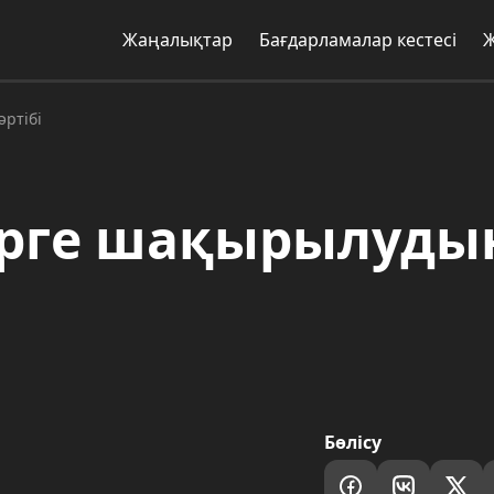
Жаңалықтар
Бағдарламалар кестесі
әртібі
керге шақырылуды
Бөлісу