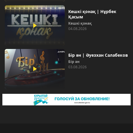
Кешкі қонақ | Нұрбек
Қасым
Кешкі қонақ
04.08.2026
Бір ән | Әуезхан Салабеков
Бір ән
03.08.2026