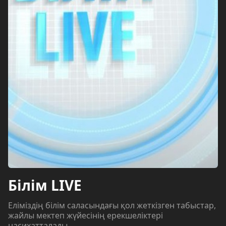
Білім LIVE
Еліміздің білім саласындағы қол жеткізген табыстар,
жайлы мектеп жүйесінің ерекшеліктері
насихатталады