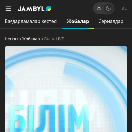
RU
Бағдарламалар кестесі
Жобалар
Сериалдар
Негізгі
Жобалар
Білім LIVE