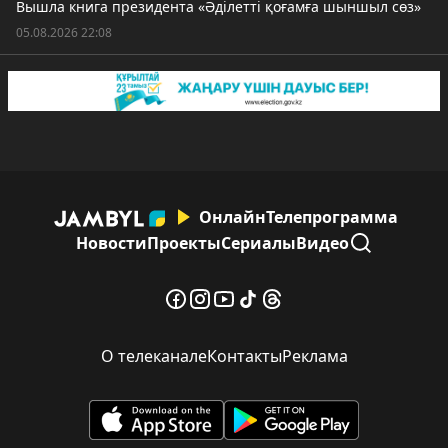
Вышла книга президента «Әділетті қоғамға шыншыл сөз»
05.08.2026 22:08
Онлайн
Телепрограмма
Новости
Проекты
Сериалы
Видео
О телеканале
Контакты
Реклама